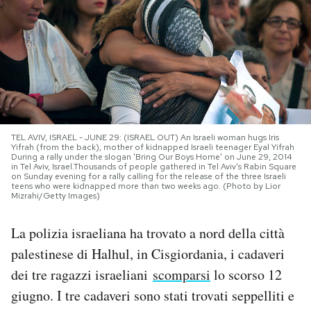
PODCAST
NEWSLETTER
I MIEI PREFERITI
TEL AVIV, ISRAEL - JUNE 29: (ISRAEL OUT) An Israeli woman hugs Iris
Yifrah (from the back), mother of kidnapped Israeli teenager Eyal Yifrah
During a rally under the slogan 'Bring Our Boys Home' on June 29, 2014
SHOP
in Tel Aviv, Israel.Thousands of people gathered in Tel Aviv's Rabin Square
on Sunday evening for a rally calling for the release of the three Israeli
teens who were kidnapped more than two weeks ago. (Photo by Lior
Mizrahi/Getty Images)
CALENDARIO
La polizia israeliana ha trovato a nord della città
palestinese di Halhul, in Cisgiordania, i cadaveri
AREA PERSONALE
dei tre ragazzi israeliani
scomparsi
lo scorso 12
Area Personale
giugno. I tre cadaveri sono stati trovati seppelliti e
Newsletter