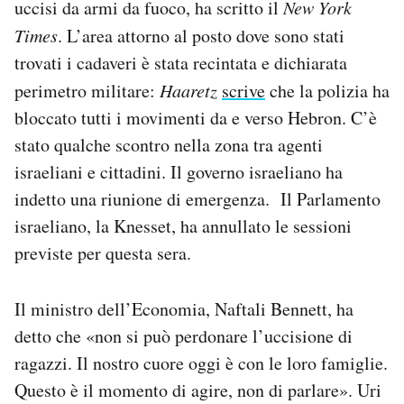
uccisi da armi da fuoco, ha scritto il
New York
Notifiche mobile
Times
. L’area attorno al posto dove sono stati
Regala il Post
trovati i cadaveri è stata recintata e dichiarata
Hai bisogno di aiuto?
Esci
perimetro militare:
Haaretz
scrive
che la polizia ha
bloccato tutti i movimenti da e verso Hebron. C’è
stato qualche scontro nella zona tra agenti
israeliani e cittadini. Il governo israeliano ha
indetto una riunione di emergenza. Il Parlamento
israeliano, la Knesset, ha annullato le sessioni
previste per questa sera.
Il ministro dell’Economia, Naftali Bennett, ha
detto che «non si può perdonare l’uccisione di
ragazzi. Il nostro cuore oggi è con le loro famiglie.
Questo è il momento di agire, non di parlare». Uri