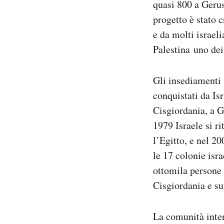
quasi 800 a Gerus
Notifiche mobile
progetto è stato 
Regala il Post
e da molti israel
Hai bisogno di aiuto?
Esci
Palestina uno dei 
Gli insediamenti s
conquistati da Is
Cisgiordania, a G
1979 Israele si r
l’Egitto, e nel 2
le 17 colonie isra
ottomila persone 
Cisgiordania e su
La comunità inter