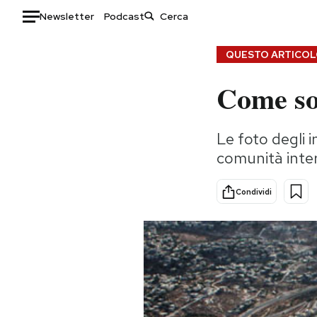
Newsletter
Podcast
Auto
QUESTO ARTICOLO
Come son
HOME
Italia
Moda
Le foto degli i
Mondo
Libri
comunità inter
Politica
Consumismi
Tecnologia
Storie/Idee
Condividi
Internet
Ok Boomer!
Scienza
Media
Cultura
Europa
Economia
Altrecose
Sport
Mondiali calcio 2026