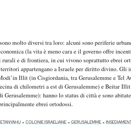
sono molto diversi tra loro: alcuni sono periferie urban
conomica (la vita è meno cara e il governo offre incenti
i rurali e di frontiera, in cui vivono soprattutto ebrei or
territori appartengano a Israele per diritto divino. Gli
odi’in Illit (in Cisgiordania, tra Gerusalemme e Tel A
ina di chilometri a est di Gerusalemme) e Beitar Illit 
di Gerusalemme): hanno lo status di città e sono abitate
rincipalmente ebrei ortodossi.
-
-
-
NETANYAHU
COLONIE ISRAELIANE
GERUSALEMME
INSEDIAMENT