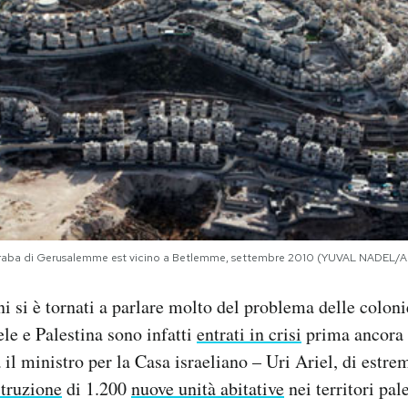
 araba di Gerusalemme est vicino a Betlemme, settembre 2010 (YUVAL NADEL/
i si è tornati a parlare molto del problema delle colonie
ele e Palestina sono infatti
entrati in crisi
prima ancora d
l ministro per la Casa israeliano – Uri Ariel, di estre
struzione
di 1.200
nuove unità abitative
nei territori pal