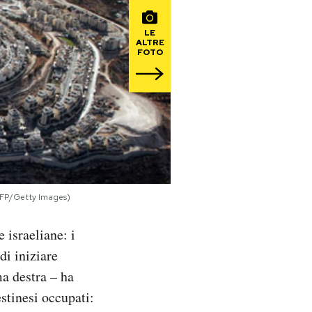
LE
ALTRE
FOTO
AFP/Getty Images)
 israeliane: i
i iniziare
ma destra – ha
estinesi occupati: