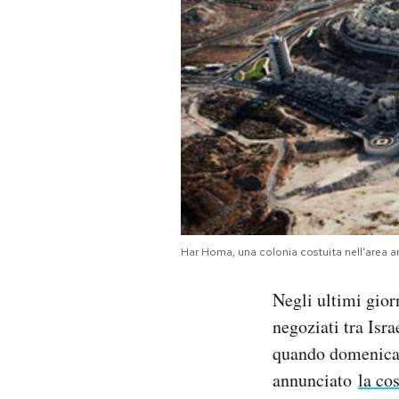
PODCAST
NEWSLETTER
I MIEI PREFERITI
SHOP
Har Homa, una colonia costuita nell'area
CALENDARIO
Negli ultimi giorn
negoziati tra Isra
AREA PERSONALE
quando domenica i
Area Personale
annunciato
la co
Newsletter