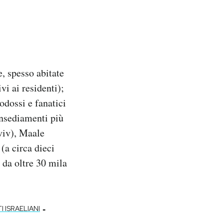
e, spesso abitate
vi ai residenti);
todossi e fanatici
 insediamenti più
viv), Maale
(a circa dieci
 da oltre 30 mila
-
I ISRAELIANI