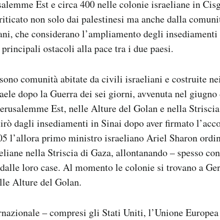
alemme Est e circa 400 nelle colonie israeliane in Cisg
criticato non solo dai palestinesi ma anche dalla comuni
iani, che considerano l’ampliamento degli insediamenti 
principali ostacoli alla pace tra i due paesi.
ono comunità abitate da civili israeliani e costruite nei
raele dopo la Guerra dei sei giorni, avvenuta nel giugno
erusalemme Est, nelle Alture del Golan e nella Striscia
itirò dagli insediamenti in Sinai dopo aver firmato l’acc
005 l’allora primo ministro israeliano Ariel Sharon ordi
eliane nella Striscia di Gaza, allontanando – spesso con
dalle loro case. Al momento le colonie si trovano a Ge
lle Alture del Golan.
nazionale – compresi gli Stati Uniti, l’Unione Europea