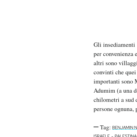
Gli insediamenti 
per convenienza e
altri sono villagg
convinti che quei 
importanti sono M
Adumim (a una dec
chilometri a sud 
persone ognuna, p
Tag:
BENJAMIN 
-
ISRAELE
PALESTINA