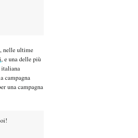
, nelle ultime
i
, e una delle più
 italiana
 la campagna
 per una campagna
oi!