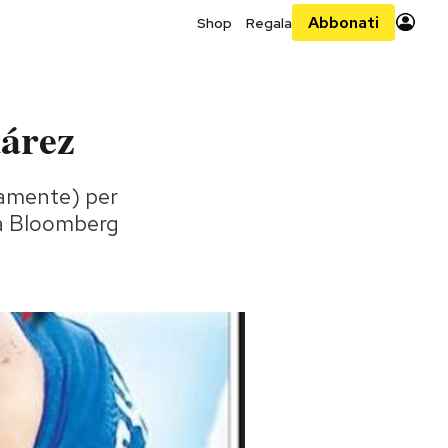
Abbonati
Shop
Regala
uárez
tamente) per
ega Bloomberg