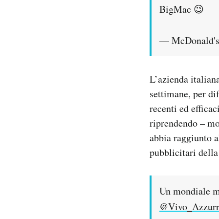
BigMac 😉
— McDonald'
L’azienda italian
settimane, per di
recenti ed efficac
riprendendo – mo
abbia raggiunto 
pubblicitari della
Un mondiale mo
@Vivo_Azzur