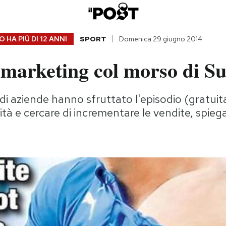
 HA PIÙ DI
12 ANNI
SPORT
Domenica 29 giugno 2014
l marketing col morso di S
di aziende hanno sfruttato l'episodio (gratui
ilità e cercare di incrementare le vendite, spi