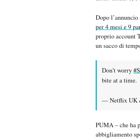
Dopo l’annuncio d
per 4 mesi e 9 par
proprio account T
un sacco di tempo
Don't worry
#S
bite at a time.
— Netflix UK 
PUMA – che ha pro
abbigliamento spo