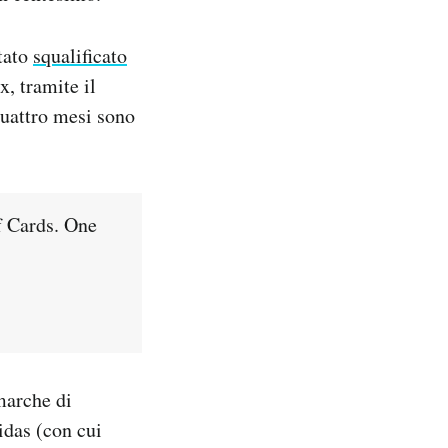
tato
squalificato
, tramite il
quattro mesi sono
f Cards. One
marche di
idas (con cui