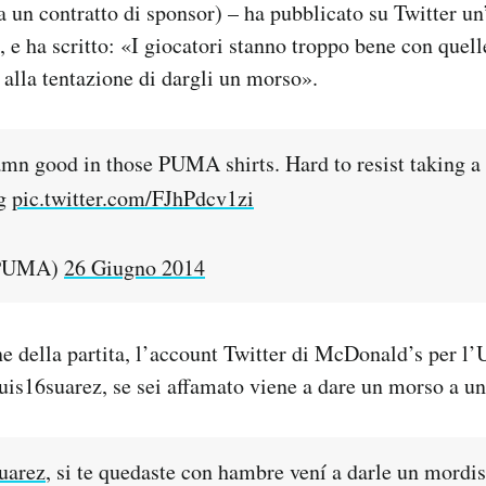
a un contratto di sponsor) – ha pubblicato su Twitter u
a, e ha scritto: «I giocatori stanno troppo bene con que
e alla tentazione di dargli un morso».
amn good in those PUMA shirts. Hard to resist taking a 
g
pic.twitter.com/FJhPdcv1zi
PUMA)
26 Giugno 2014
ne della partita, l’account Twitter di McDonald’s per l
uis16suarez, se sei affamato viene a dare un morso a u
uarez
, si te quedaste con hambre vení a darle un mordi