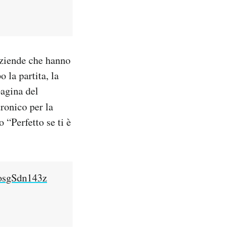
aziende che hanno
 la partita, la
pagina del
ronico per la
 “Perfetto se ti è
/osgSdn143z