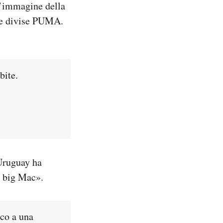
n’immagine della
lle divise PUMA.
bite.
’Uruguay ha
n big Mac».
sco a una