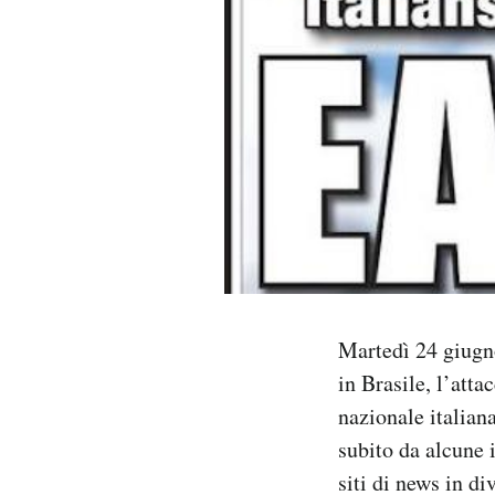
PODCAST
NEWSLETTER
I MIEI PREFERITI
SHOP
CALENDARIO
Martedì 24 giugn
in Brasile, l’att
AREA PERSONALE
nazionale italian
subito da alcune 
Area Personale
siti di news in d
Newsletter