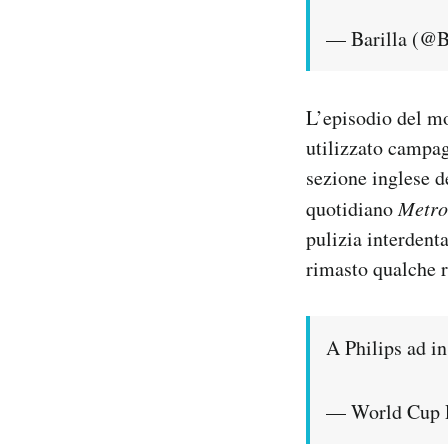
— Barilla (@B
L’episodio del mo
utilizzato campagn
sezione inglese d
quotidiano
Metro
pulizia interdent
rimasto qualche re
A Philips ad in
— World Cup 