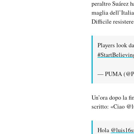
peraltro Suárez h
maglia dell’Itali
Difficile resister
Players look d
#StartBelievin
— PUMA (@
Un’ora dopo la fi
scritto: «Ciao @l
Hola
@luis16s