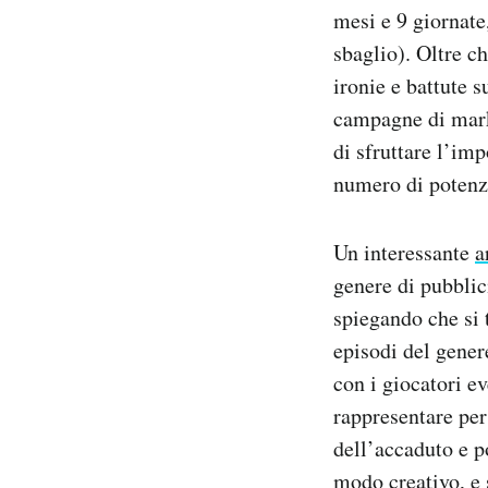
mesi e 9 giornate
Notifiche mobile
Regala il Post
sbaglio). Oltre ch
Hai bisogno di aiuto?
ironie e battute s
Esci
campagne di mark
di sfruttare l’im
numero di potenz
Un interessante
a
genere di pubblic
spiegando che si 
episodi del gener
con i giocatori ev
rappresentare per
dell’accaduto e po
modo creativo, e 