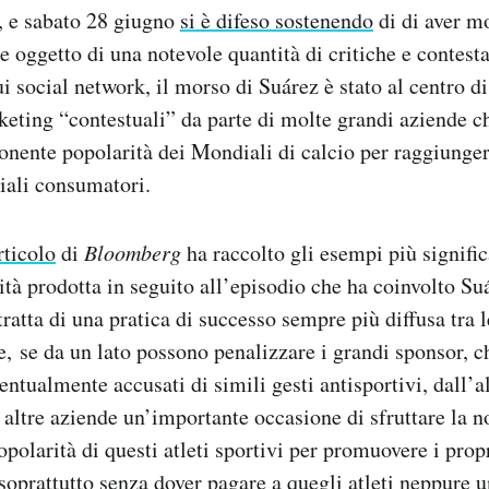
, e sabato 28 giugno
si è difeso sostenendo
di di aver mo
e oggetto di una notevole quantità di critiche e contest
ui social network, il morso di Suárez è stato al centro di
eting “contestuali” da parte di molte grandi aziende c
ponente popolarità dei Mondiali di calcio per raggiung
iali consumatori.
rticolo
di
Bloomberg
ha raccolto gli esempi più signific
ità prodotta in seguito all’episodio che ha coinvolto Suá
tratta di una pratica di successo sempre più diffusa tra 
e, se da un lato possono penalizzare i grandi sponsor, c
entualmente accusati di simili gesti antisportivi, dall’a
 altre aziende un’importante occasione di sfruttare la n
polarità di questi atleti sportivi per promuovere i propr
soprattutto senza dover pagare a quegli atleti neppure 