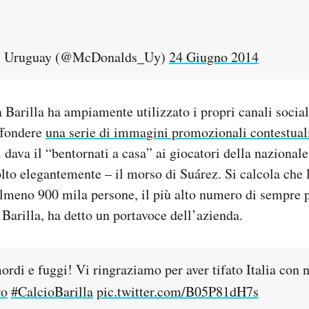
s Uruguay (@McDonalds_Uy)
24 Giugno 2014
a Barilla ha ampiamente utilizzato i propri canali social
ffondere
una serie di immagini promozionali contestual
i dava il “bentornati a casa” ai giocatori della nazionale
lto elegantemente – il morso di Suárez. Si calcola che
almeno 900 mila persone, il più alto numero di sempre
 Barilla, ha detto un portavoce dell’azienda.
rdi e fuggi! Vi ringraziamo per aver tifato Italia con n
ro
#CalcioBarilla
pic.twitter.com/B05P81dH7s