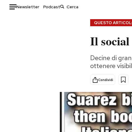
Newsletter
Podcast
Auto
QUESTO ARTICOLO
Il socia
HOME
Italia
Moda
Decine di gran
Mondo
Libri
ottenere visib
Politica
Consumismi
Tecnologia
Storie/Idee
Condividi
Internet
Ok Boomer!
Scienza
Media
Cultura
Europa
Economia
Altrecose
Sport
Mondiali calcio 2026