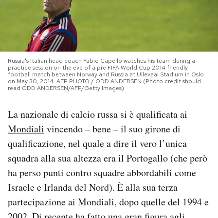
PODCAST
NEWSLETTER
Russia's Italian head coach Fabio Capello watches his team during a
practice session on the eve of a pre FIFA World Cup 2014 friendly
football match between Norway and Russia at Ullevaal Stadium in Oslo
on May 30, 2014. AFP PHOTO / ODD ANDERSEN (Photo credit should
I MIEI PREFERITI
read ODD ANDERSEN/AFP/Getty Images)
La nazionale di calcio russa si è qualificata ai
SHOP
Mondiali
vincendo – bene – il suo girone di
qualificazione, nel quale a dire il vero l’unica
CALENDARIO
squadra alla sua altezza era il Portogallo (che però
ha perso punti contro squadre abbordabili come
AREA PERSONALE
Israele e Irlanda del Nord). È alla sua terza
partecipazione ai Mondiali, dopo quelle del 1994 e
Area Personale
Newsletter
2002. Di recente ha fatto una gran figura agli