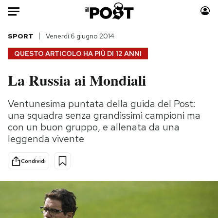
Auto
SPORT
Venerdì 6 giugno 2014
QUESTO ARTICOLO HA PIÙ DI
12 ANNI
HOME
La Russia ai Mondiali
Italia
Moda
Mondo
Libri
Ventunesima puntata della guida del Post:
Politica
Consumismi
una squadra senza grandissimi campioni ma
Tecnologia
Storie/Idee
con un buon gruppo, e allenata da una
leggenda vivente
Internet
Ok Boomer!
Scienza
Media
Condividi
Cultura
Europa
Economia
Altrecose
Sport
Mondiali calcio 2026