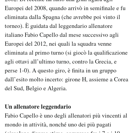
Notifiche mobile
Europei del 2008, quando arrivò in semifinale e fu
Regala il Post
eliminata dalla Spagna (che avrebbe poi vinto il
Hai bisogno di aiuto?
torneo). È guidata dal leggendario allenatore
Esci
italiano Fabio Capello dal mese successivo agli
Europei del 2012, nei quali la squadra venne
eliminata al primo turno (si giocò la qualificazione
agli ottavi all’ultimo turno, contro la Grecia, e
perse 1-0). A questo giro, è finita in un gruppo
dall’esito molto incerto: girone H, assieme a Corea
del Sud, Belgio e Algeria.
Un allenatore leggendario
Fabio Capello è uno degli allenatori più vincenti al
mondo in attività, nonché uno dei più pagati