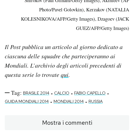
Shirokov (Paul Gilham/Getty Images), Akinfeev (AP
Photo/Pavel Golovkin), Kerzakov (NATALIA
KOLESNIKOVA/AFP/Getty Images), Dzagoev (JACK
GUEZ/AFP/Getty Images)
Il Post pubblica un articolo al giorno dedicato a
ciascuna delle squadre che parteciperanno ai
Mondiali. L’archivio degli articoli precedenti di
questa serie lo trovate
qui
.
Tag:
-
-
-
BRASILE 2014
CALCIO
FABIO CAPELLO
-
-
GUIDA MONDIALI 2014
MONDIALI 2014
RUSSIA
Mostra i commenti