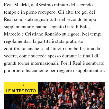
Real Madrid, al 48esimo minuto del secondo
Notifiche mobile
Regala il Post
tempo e in pieno recupero. Gli altri tre gol del
Hai bisogno di aiuto?
Real sono stati segnati tutti nel secondo tempo
Esci
supplementare: hanno segnato Gareth Bale,
Marcelo e Cristiano Ronaldo su rigore. Nei tempi
regolamentari la partita è stata piuttosto
equilibrata, anche se all’inizio non bellissima da
vedere, come succede spesso durante le finali di
grandi tornei internazionali. Poi il Real è sembrato
più pronto fisicamente per reggere i supplementari.