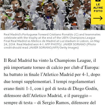
LE
ALTRE
PODCAST
FOTO
NEWSLETTER
Real Madrid's Portuguese forward Cristiano Ronaldo (C) and teammates
celebrate with the trophy at the end of the UEFA Champions League
I MIEI PREFERITI
Final Real Madrid vs Atletico de Madrid at Luz stadium in Lisbon, on May
24, 2014. Real Madrid won 4-1. AFP PHOTO/ JAVIER SORIANO (Photo
credit should read JAVIER SORIANO/AFP/Getty Images)
SHOP
Il Real Madrid ha vinto la Champions League, il
più importante torneo di calcio per club d’Europa:
CALENDARIO
ha battuto in finale l’Atletico Madrid per 4-1, dopo
due tempi supplementari. I tempi regolamentari
AREA PERSONALE
erano finiti 1-1, con i gol di testa di Diego Godín,
difensore dell’Atletico Madrid, e il pareggio –
Area Personale
sempre di testa – di Sergio Ramos, difensore del
Newsletter