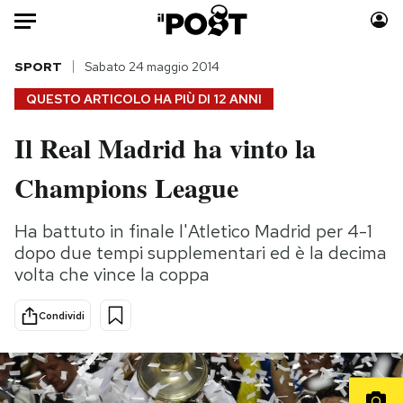
Auto
SPORT
Sabato 24 maggio 2014
QUESTO ARTICOLO HA PIÙ DI
12 ANNI
HOME
Il Real Madrid ha vinto la
Italia
Moda
Champions League
Mondo
Libri
Politica
Consumismi
Ha battuto in finale l'Atletico Madrid per 4-1
Tecnologia
Storie/Idee
dopo due tempi supplementari ed è la decima
Internet
Ok Boomer!
volta che vince la coppa
Scienza
Media
Cultura
Europa
Condividi
Economia
Altrecose
Sport
Mondiali calcio 2026