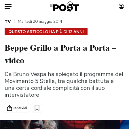
Auto
TV
Martedì 20 maggio 2014
QUESTO ARTICOLO HA PIÙ DI
12 ANNI
HOME
Beppe Grillo a Porta a Porta –
Italia
Moda
video
Mondo
Libri
Politica
Consumismi
Da Bruno Vespa ha spiegato il programma del
Tecnologia
Storie/Idee
Movimento 5 Stelle, tra qualche battuta e
Internet
Ok Boomer!
una certa cordiale complicità con il suo
Scienza
Media
intervistatore
Cultura
Europa
Economia
Altrecose
Condividi
Sport
Mondiali calcio 2026