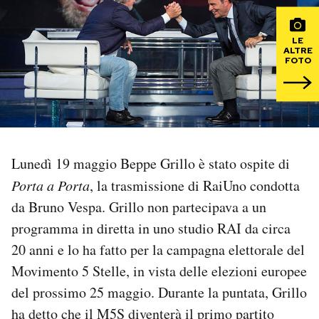
PODCAST
LE
ALTRE
FOTO
NEWSLETTER
I MIEI PREFERITI
Lunedì 19 maggio Beppe Grillo è stato ospite di
SHOP
Porta a Porta
, la trasmissione di RaiUno condotta
da Bruno Vespa. Grillo non partecipava a un
CALENDARIO
programma in diretta in uno studio RAI da circa
20 anni e lo ha fatto per la campagna elettorale del
AREA PERSONALE
Movimento 5 Stelle, in vista delle elezioni europee
del prossimo 25 maggio. Durante la puntata, Grillo
Area Personale
ha detto che il M5S diventerà il primo partito
Newsletter