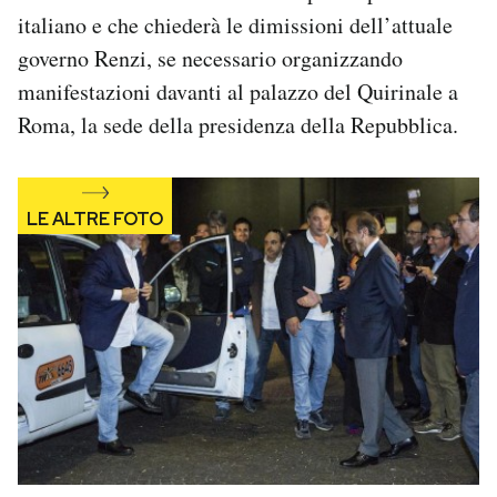
Notifiche mobile
italiano e che chiederà le dimissioni dell’attuale
Regala il Post
governo Renzi, se necessario organizzando
Hai bisogno di aiuto?
manifestazioni davanti al palazzo del Quirinale a
Esci
Roma, la sede della presidenza della Repubblica.