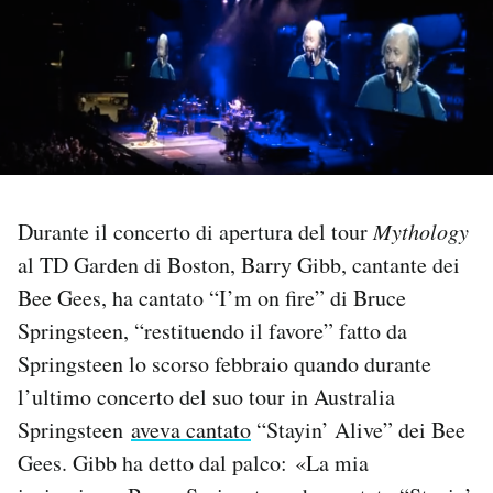
PODCAST
NEWSLETTER
I MIEI PREFERITI
Durante il concerto di apertura del tour
Mythology
al TD Garden di Boston, Barry Gibb, cantante dei
SHOP
Bee Gees, ha cantato “I’m on fire” di Bruce
Springsteen, “restituendo il favore” fatto da
CALENDARIO
Springsteen lo scorso febbraio quando durante
l’ultimo concerto del suo tour in Australia
AREA PERSONALE
Springsteen
aveva cantato
“Stayin’ Alive” dei Bee
Area Personale
Gees. Gibb ha detto dal palco: «La mia
Newsletter