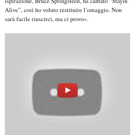
ispirazione, Bruce Springsteen, ha cantato “Stayin’
Notifiche mobile
Alive”, così ho voluto restituire l’omaggio. Non
Regala il Post
sarà facile riuscirci, ma ci provo».
Hai bisogno di aiuto?
Esci