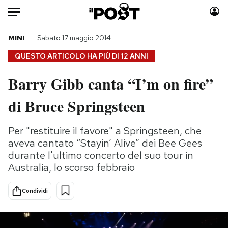
Auto
MINI
Sabato 17 maggio 2014
QUESTO ARTICOLO HA PIÙ DI
12 ANNI
HOME
Barry Gibb canta “I’m on fire”
Italia
Moda
di Bruce Springsteen
Mondo
Libri
Politica
Consumismi
Per "restituire il favore" a Springsteen, che
Tecnologia
Storie/Idee
aveva cantato “Stayin’ Alive” dei Bee Gees
Internet
Ok Boomer!
durante l'ultimo concerto del suo tour in
Scienza
Media
Australia, lo scorso febbraio
Cultura
Europa
Economia
Altrecose
Condividi
Sport
Mondiali calcio 2026