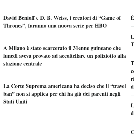
David Benioff e D. B. Weiss, i creatori di “Game of
È
Thrones”, faranno una nuova serie per HBO
L
T
A Milano è stato scarcerato il 31enne guineano che
lunedì aveva provato ad accoltellare un poliziotto alla
T
stazione centrale
c
r
La Corte Suprema americana ha deciso che il “travel
d
ban” non si applica per chi ha già dei parenti negli
Stati Uniti
L
d
C