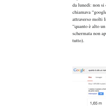
da lunedì: non si
PODCAST
chiamava “google 
attraverso molti 
NEWSLETTER
“quanto è alto un
schermata non app
tutto).
I MIEI PREFERITI
SHOP
CALENDARIO
AREA PERSONALE
Area Personale
Newsletter