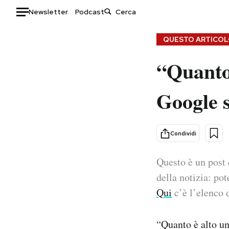
Newsletter
Podcast
Auto
QUESTO ARTICOLO
“Quanto 
HOME
Italia
Moda
Google 
Mondo
Libri
Politica
Consumismi
Tecnologia
Storie/Idee
Condividi
Internet
Ok Boomer!
Scienza
Media
Questo è un post 
Cultura
Europa
della notizia: pot
Economia
Altrecose
Qui
c’è l’elenco d
Sport
Mondiali calcio 2026
“Quanto è alto u