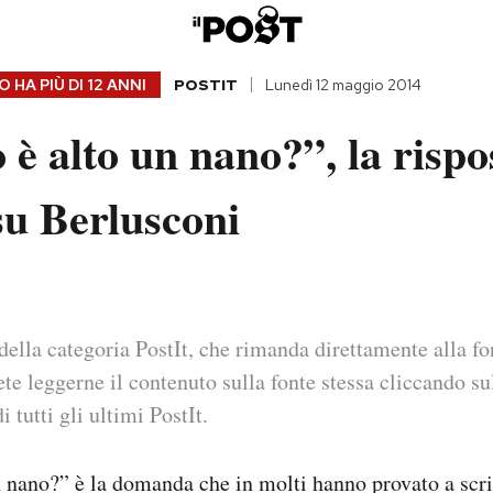
 HA PIÙ DI
12 ANNI
POSTIT
Lunedì 12 maggio 2014
è alto un nano?”, la rispo
su Berlusconi
della categoria PostIt, che rimanda direttamente alla fo
ete leggerne il contenuto sulla fonte stessa cliccando sul
i tutti gli ultimi PostIt.
n nano?” è la domanda che in molti hanno provato a scr