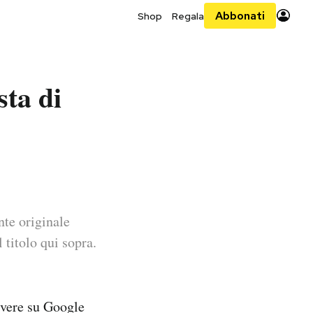
Abbonati
Shop
Regala
sta di
nte originale
 titolo qui sopra.
ivere su Google