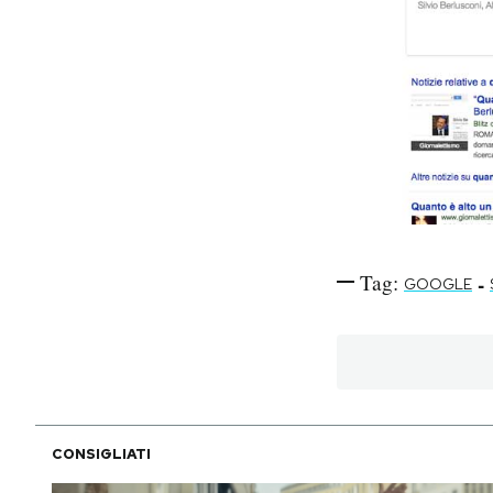
Notifiche mobile
Regala il Post
Hai bisogno di aiuto?
Esci
Tag:
-
GOOGLE
CONSIGLIATI