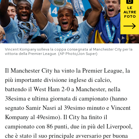
LE
ALTRE
PODCAST
FOTO
NEWSLETTER
Vincent Kompany solleva la coppa consegnata al Manchester City per la
I MIEI PREFERITI
vittoria della Premier League. (AP Photo/Jon Super)
Il Manchester City ha vinto la Premier League, la
SHOP
più importante divisione inglese di calcio,
battendo il West Ham 2-0 a Manchester, nella
CALENDARIO
38esima e ultima giornata di campionato (hanno
segnato Samir Nasri al 39esimo minuto e Vincent
AREA PERSONALE
Kompany al 49esimo). Il City ha finito il
campionato con 86 punti, due in più del Liverpool,
Area Personale
che è stato il suo principale avversario per buona
Newsletter