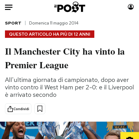
Auto
SPORT
Domenica 11 maggio 2014
QUESTO ARTICOLO HA PIÙ DI
12 ANNI
HOME
Il Manchester City ha vinto la
Italia
Moda
Premier League
Mondo
Libri
Politica
Consumismi
All'ultima giornata di campionato, dopo aver
Tecnologia
Storie/Idee
vinto contro il West Ham per 2-0: e il Liverpool
Internet
Ok Boomer!
è arrivato secondo
Scienza
Media
Cultura
Europa
Condividi
Economia
Altrecose
Sport
Mondiali calcio 2026