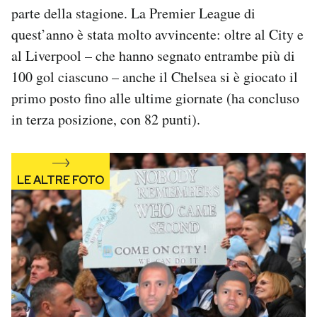
parte della stagione. La Premier League di
Notifiche mobile
Regala il Post
quest’anno è stata molto avvincente: oltre al City e
Hai bisogno di aiuto?
al Liverpool – che hanno segnato entrambe più di
Esci
100 gol ciascuno – anche il Chelsea si è giocato il
primo posto fino alle ultime giornate (ha concluso
in terza posizione, con 82 punti).