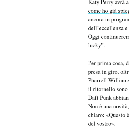
Katy Perry avrà a
Notifiche mobile
come ho già spie
Regala il Post
ancora in program
Hai bisogno di aiuto?
dell’eccellenza e
Esci
Oggi continuerem
lucky”.
Per prima cosa, d
presa in giro, olt
Pharrell Williams
il ritornello son
Daft Punk abbiano 
Non è una novità
chiaro: «Questo è
del vostro».