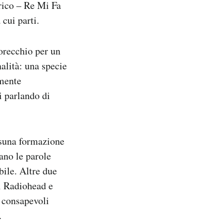
orico – Re Mi Fa
 cui parti.
’orecchio per un
alità: una specie
amente
i parlando di
ssuna formazione
ano le parole
bile. Altre due
i Radiohead e
o consapevoli
.