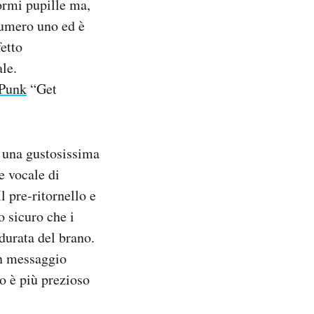
ormi pupille ma,
numero uno ed è
etto
le.
 Punk
“Get
è una gustosissima
e vocale di
l pre-ritornello e
 sicuro che i
 durata del brano.
un messaggio
o è più prezioso