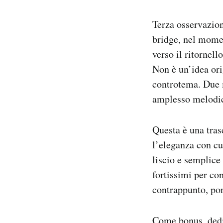
Terza osservazion
bridge, nel momen
verso il ritornel
Non è un’idea ori
controtema. Due m
amplesso melodi
Questa è una tras
l’eleganza con cui
liscio e semplice
fortissimi per co
contrappunto, por
Come bonus, dedic