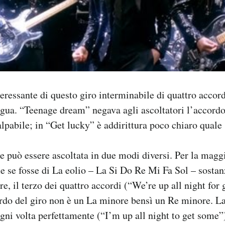
nteressante di questo giro interminabile di quattro accor
gua. “Teenage dream” negava agli ascoltatori l’accord
alpabile; in “Get lucky” è addirittura poco chiaro quale 
e può essere ascoltata in due modi diversi. Per la maggi
 se fosse di La eolio – La Si Do Re Mi Fa Sol – sosta
e, il terzo dei quattro accordi (“We’re up all night for 
rdo del giro non è un La minore bensì un Re minore. L
ogni volta perfettamente (“I’m up all night to get some”)