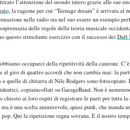
ttirato l’attenzione del mondo intero grazie alle sue en
gato
, la ragione per cui “Teenage dream” è arrivata al 
mazione nelle radio sta nel suo essere un esempio perf
 supremazia delle regole della teoria musicale occidenta
o questo stimolante esercizio con il successo dei
Daft
obbiamo occuparci della ripetitività della canzone. C’
re al giro di quattro accordi che non cambia mai: la part
 e quelle di chitarra di Nile Rodgers sono fotocopiate. I
o identici, copiaincollati su GarageBand. Non è nemmeno
chiesto ai loro ospiti di registrare le parti per tutta la
, ma è una scelta ammirevole, quasi punk, che manda 
 pop. Qui la ripetizione regna sovrana. E il nostro temp