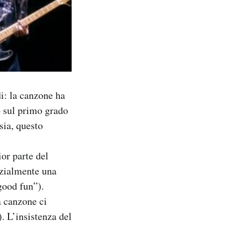
di: la canzone ha
o sul primo grado
sia, questo
or parte del
nzialmente una
good fun”).
a canzone ci
. L’insistenza del