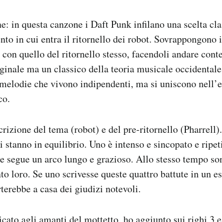
e: in questa canzone i Daft Punk infilano una scelta cla
to in cui entra il ritornello dei robot. Sovrappongono i
lo con quello del ritornello stesso, facendoli andare co
ginale ma un classico della teoria musicale occidentale
elodie che vivono indipendenti, ma si uniscono nell’es
co.
crizione del tema (robot) e del pre-ritornello (Pharrell)
 stanno in equilibrio. Uno è intenso e sincopato e ripeti
 e segue un arco lungo e grazioso. Allo stesso tempo s
nto loro. Se uno scrivesse queste quattro battute in un e
terebbe a casa dei giudizi notevoli.
ato agli amanti del mottetto, ho aggiunto sui righi 3 e