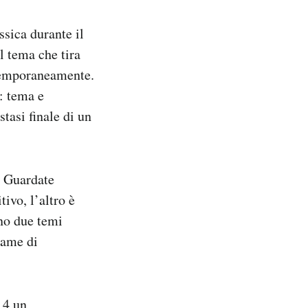
ssica durante il
l tema che tira
ntemporaneamente.
: tema e
tasi finale di un
. Guardate
tivo, l’altro è
ono due temi
same di
 4 un