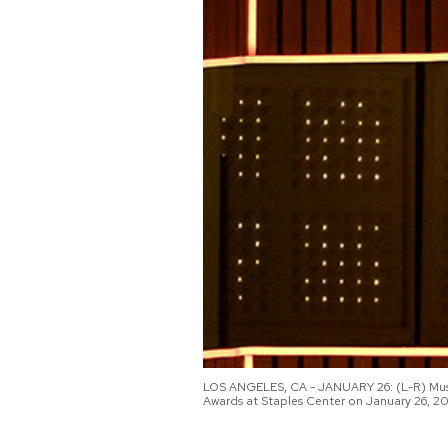
PODCAST
NEWSLETTER
I MIEI PREFERITI
SHOP
CALENDARIO
AREA PERSONALE
LOS ANGELES, CA - JANUARY 26: (L-R) Mu
Awards at Staples Center on January 26, 20
Area Personale
Newsletter