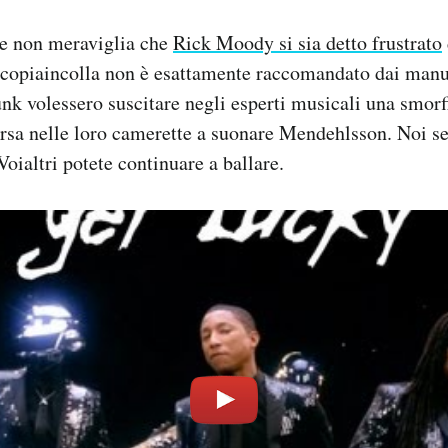
ne non meraviglia che
Rick Moody si sia detto frustrato
 copiaincolla non è esattamente raccomandato dai manu
nk volessero suscitare negli esperti musicali una smorfi
 corsa nelle loro camerette a suonare Mendehlsson. Noi s
oialtri potete continuare a ballare.