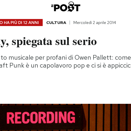
 HA PIÙ DI
12 ANNI
CULTURA
Mercoledì 2 aprile 2014
y, spiegata sul serio
ato musicale per profani di Owen Pallett: come
ft Punk è un capolavoro pop e ci si è appicc