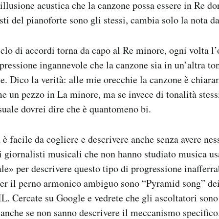
illusione acustica che la canzone possa essere in Re d
sti del pianoforte sono gli stessi, cambia solo la nota da
iclo di accordi torna da capo al Re minore, ogni volta l
essione ingannevole che la canzone sia in un’altra ton
e. Dico la verità: alle mie orecchie la canzone è chiar
me un pezzo in La minore, ma se invece di tonalità stess
uale dovrei dire che è quantomeno bi.
è facile da cogliere e descrivere anche senza avere ne
 giornalisti musicali che non hanno studiato musica us
ale» per descrivere questo tipo di progressione inafferra
er il perno armonico ambiguo sono “Pyramid song” de
L. Cercate su Google e vedrete che gli ascoltatori son
 anche se non sanno descrivere il meccanismo specifico