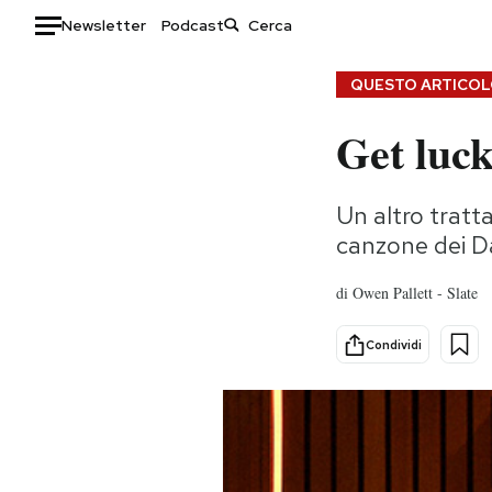
Newsletter
Podcast
Auto
QUESTO ARTICOLO
Get luck
HOME
Italia
Moda
Un altro tratt
Mondo
Libri
canzone dei Da
Politica
Consumismi
Tecnologia
Storie/Idee
di
Owen Pallett - Slate
Internet
Ok Boomer!
Scienza
Media
Condividi
Cultura
Europa
Economia
Altrecose
Sport
Mondiali calcio 2026