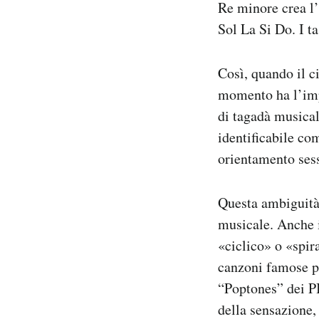
Re minore crea l’
Sol La Si Do. I ta
Così, quando il c
momento ha l’impr
di tagadà musical
identificabile co
orientamento sess
Questa ambiguità 
musicale. Anche i
«ciclico» o «spir
canzoni famose p
“Poptones” dei PI
della sensazione,