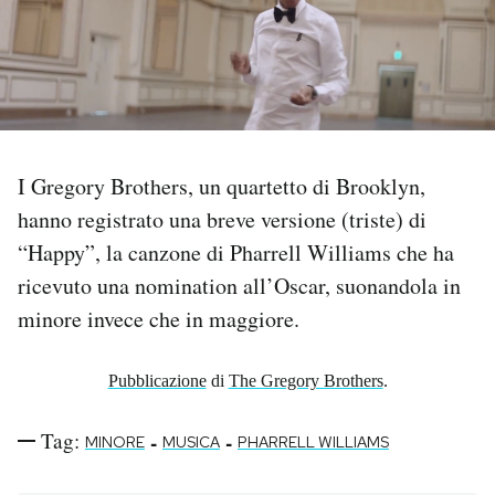
PODCAST
NEWSLETTER
I Gregory Brothers, un quartetto di Brooklyn,
I MIEI PREFERITI
hanno registrato una breve versione (triste) di
“Happy”, la canzone di Pharrell Williams che ha
SHOP
ricevuto una nomination all’Oscar, suonandola in
minore invece che in maggiore.
CALENDARIO
Pubblicazione
di
The Gregory Brothers
.
AREA PERSONALE
Tag:
-
-
MINORE
MUSICA
PHARRELL WILLIAMS
Area Personale
Newsletter