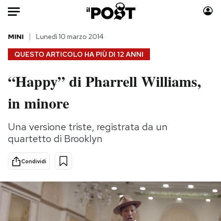
Auto
MINI
Lunedì 10 marzo 2014
QUESTO ARTICOLO HA PIÙ DI
12 ANNI
HOME
“Happy” di Pharrell Williams,
Italia
Moda
in minore
Mondo
Libri
Politica
Consumismi
Una versione triste, registrata da un
Tecnologia
Storie/Idee
quartetto di Brooklyn
Internet
Ok Boomer!
Scienza
Media
Condividi
Cultura
Europa
Economia
Altrecose
Sport
Mondiali calcio 2026