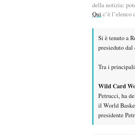
della notizia: pot
PODCAST
Qui
c’è l’elenco d
NEWSLETTER
Si è tenuto a 
presieduto dal 
I MIEI PREFERITI
Tra i principal
SHOP
Wild Card Wo
CALENDARIO
Petrucci, ha de
il World Basket
AREA PERSONALE
presidente Pet
Area Personale
Newsletter