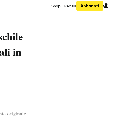
Abbonati
Shop
Regala
schile
li in
nte originale