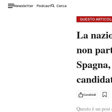
Newsletter
Podcast
Auto
QUESTO ARTICOLO
La nazio
HOME
Italia
Moda
non part
Mondo
Libri
Politica
Consumismi
Spagna, 
Tecnologia
Storie/Idee
Internet
Ok Boomer!
candida
Scienza
Media
Cultura
Europa
Economia
Altrecose
Condividi
Sport
Mondiali calcio 2026
Questo è un post 