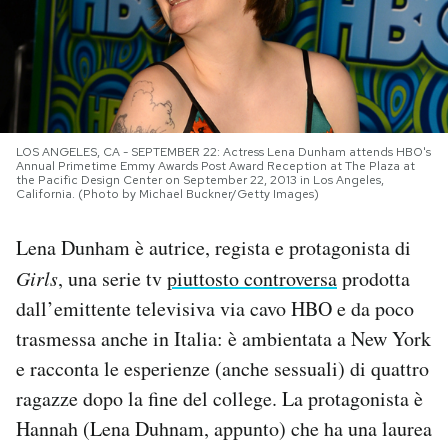
PODCAST
NEWSLETTER
LOS ANGELES, CA - SEPTEMBER 22: Actress Lena Dunham attends HBO's
Annual Primetime Emmy Awards Post Award Reception at The Plaza at
I MIEI PREFERITI
the Pacific Design Center on September 22, 2013 in Los Angeles,
California. (Photo by Michael Buckner/Getty Images)
SHOP
Lena Dunham è autrice, regista e protagonista di
Girls
, una serie tv
piuttosto controversa
prodotta
CALENDARIO
dall’emittente televisiva via cavo HBO e da poco
trasmessa anche in Italia: è ambientata a New York
e racconta le esperienze (anche sessuali) di quattro
AREA PERSONALE
ragazze dopo la fine del college. La protagonista è
Area Personale
Hannah (Lena Duhnam, appunto) che ha una laurea
Newsletter