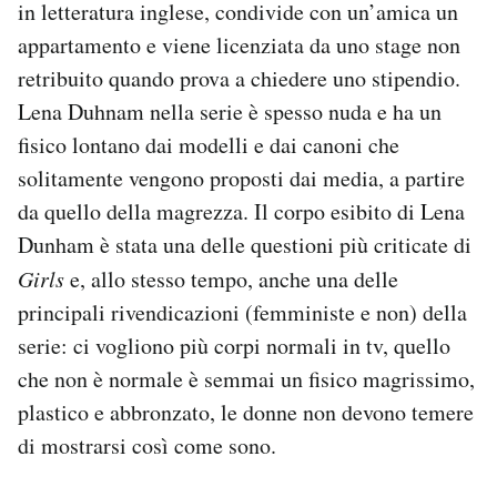
in letteratura inglese, condivide con un’amica un
Notifiche mobile
appartamento e viene licenziata da uno stage non
Regala il Post
retribuito quando prova a chiedere uno stipendio.
Hai bisogno di aiuto?
Esci
Lena Duhnam nella serie è spesso nuda e ha un
fisico lontano dai modelli e dai canoni che
solitamente vengono proposti dai media, a partire
da quello della magrezza. Il corpo esibito di Lena
Dunham è stata una delle questioni più criticate di
Girls
e, allo stesso tempo, anche una delle
principali rivendicazioni (femministe e non) della
serie: ci vogliono più corpi normali in tv, quello
che non è normale è semmai un fisico magrissimo,
plastico e abbronzato, le donne non devono temere
di mostrarsi così come sono.