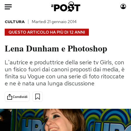
Auto
CULTURA
Martedì 21 gennaio 2014
QUESTO ARTICOLO HA PIÙ DI
12 ANNI
HOME
Lena Dunham e Photoshop
Italia
Moda
Mondo
Libri
L'autrice e produttrice della serie tv Girls, con
Politica
Consumismi
un fisico fuori dai canoni proposti dai media, è
Tecnologia
Storie/Idee
finita su Vogue con una serie di foto ritoccate
e ne è nata una lunga discussione
Internet
Ok Boomer!
Scienza
Media
Condividi
Cultura
Europa
Economia
Altrecose
Sport
Mondiali calcio 2026