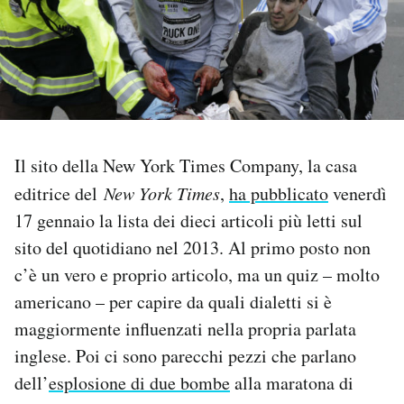
PODCAST
NEWSLETTER
I MIEI PREFERITI
Il sito della New York Times Company, la casa
editrice del
New York Times
,
ha pubblicato
venerdì
SHOP
17 gennaio la lista dei dieci articoli più letti sul
sito del quotidiano nel 2013. Al primo posto non
c’è un vero e proprio articolo, ma un quiz – molto
CALENDARIO
americano – per capire da quali dialetti si è
maggiormente influenzati nella propria parlata
AREA PERSONALE
inglese. Poi ci sono parecchi pezzi che parlano
Area Personale
dell’
esplosione di due bombe
alla maratona di
Newsletter