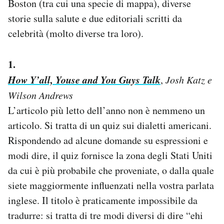
Boston (tra cui una specie di mappa), diverse
Notifiche mobile
storie sulla salute e due editoriali scritti da
Regala il Post
celebrità (molto diverse tra loro).
Hai bisogno di aiuto?
Esci
1.
How Y’all, Youse and You Guys Talk
,
Josh Katz e
Wilson Andrews
L’articolo più letto dell’anno non è nemmeno un
articolo. Si tratta di un quiz sui dialetti americani.
Rispondendo ad alcune domande su espressioni e
modi dire, il quiz fornisce la zona degli Stati Uniti
da cui è più probabile che proveniate, o dalla quale
siete maggiormente influenzati nella vostra parlata
inglese. Il titolo è praticamente impossibile da
tradurre: si tratta di tre modi diversi di dire “ehi