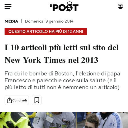
Auto
MEDIA
Domenica 19 gennaio 2014
QUESTO ARTICOLO HA PIÙ DI
12 ANNI
HOME
I 10 articoli più letti sul sito del
Italia
Moda
New York Times nel 2013
Mondo
Libri
Politica
Consumismi
Fra cui le bombe di Boston, l'elezione di papa
Tecnologia
Storie/Idee
Francesco e parecchie cose sulla salute (e il
Internet
Ok Boomer!
più letto di tutti non è nemmeno un articolo)
Scienza
Media
Cultura
Europa
Condividi
Economia
Altrecose
Sport
Mondiali calcio 2026