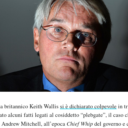
ia britannico Keith Wallis
si è dichiarato colpevole
in t
ato alcuni fatti legati al cosiddetto “plebgate”, il caso
 Andrew Mitchell, all’epoca
Chief Whip
del governo e 