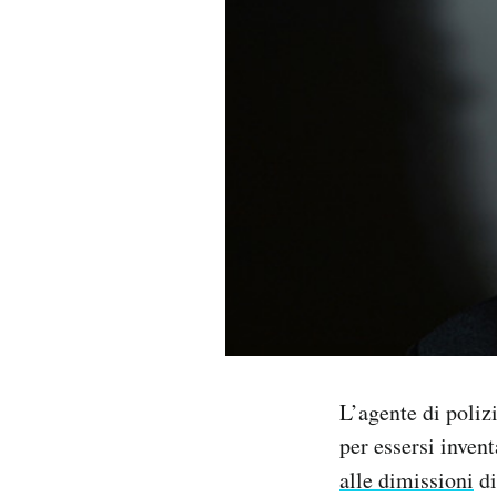
PODCAST
NEWSLETTER
I MIEI PREFERITI
SHOP
CALENDARIO
L’agente di poliz
AREA PERSONALE
per essersi invent
Area Personale
alle dimissioni
di
Newsletter