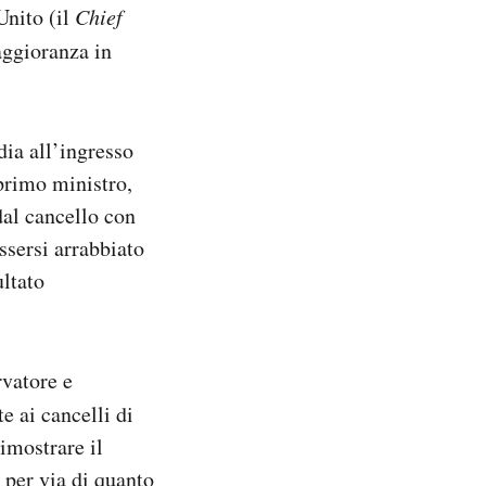
Unito (il
Chief
aggioranza in
dia all’ingresso
 primo ministro,
dal cancello con
ssersi arrabbiato
ultato
rvatore e
e ai cancelli di
dimostrare il
 per via di quanto