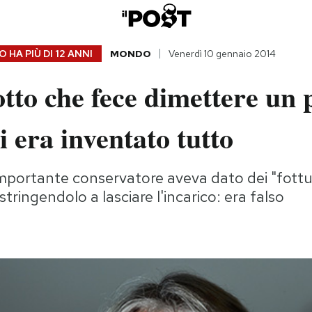
 HA PIÙ DI
12 ANNI
MONDO
Venerdì 10 gennaio 2014
iotto che fece dimettere un 
si era inventato tutto
mportante conservatore aveva dato dei "fottut
tringendolo a lasciare l'incarico: era falso