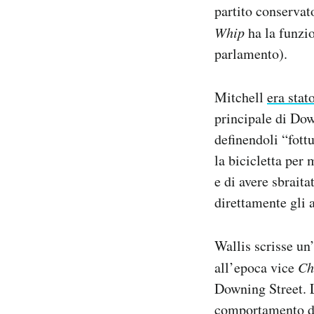
partito conserva
Notifiche mobile
Regala il Post
Whip
ha la funzio
Hai bisogno di aiuto?
parlamento).
Esci
Mitchell
era stat
principale di Dow
definendoli “fott
la bicicletta per
e di avere sbrait
direttamente gli a
Wallis scrisse un
all’epoca vice
Ch
Downing Street. La
comportamento di 