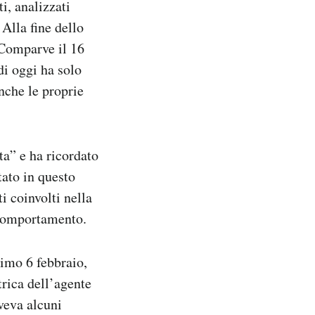
i, analizzati
 Alla fine dello
. Comparve il 16
di oggi ha solo
nche le proprie
tta” e ha ricordato
tato in questo
i coinvolti nella
o comportamento.
simo 6 febbraio,
trica dell’agente
aveva alcuni