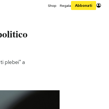
Abbonati
Shop
Regala
politico
i plebei" a