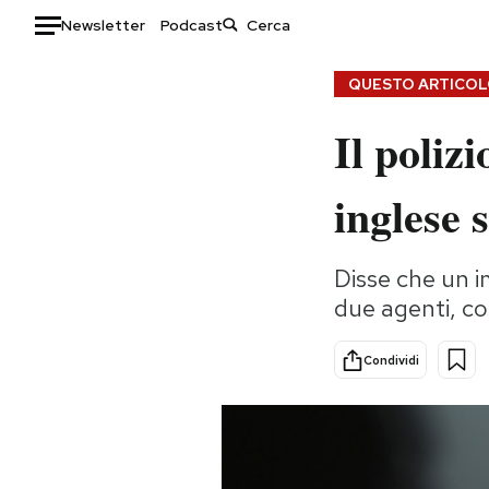
Newsletter
Podcast
Auto
QUESTO ARTICOLO
Il poliz
HOME
Italia
Moda
inglese 
Mondo
Libri
Politica
Consumismi
Disse che un i
Tecnologia
Storie/Idee
due agenti, cos
Internet
Ok Boomer!
Scienza
Media
Condividi
Cultura
Europa
Economia
Altrecose
Sport
Mondiali calcio 2026