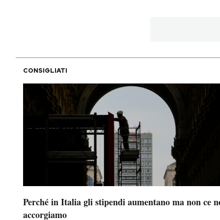
PODCAST
NEWSLETTER
CONSIGLIATI
I MIEI PREFERITI
SHOP
CALENDARIO
AREA PERSONALE
Perché in Italia gli stipendi aumentano ma non ce n
Area Personale
accorgiamo
Newsletter