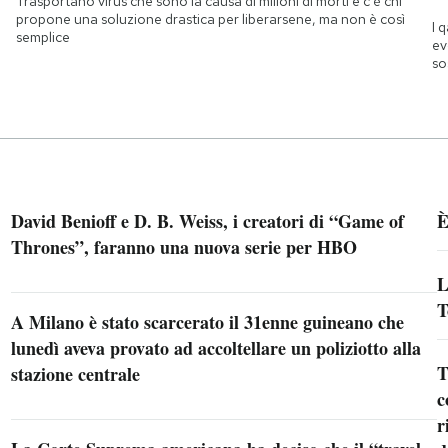
Trasportano virus che sono la causa di milioni di morti e c'è chi
propone una soluzione drastica per liberarsene, ma non è così
I 
semplice
ev
so
David Benioff e D. B. Weiss, i creatori di “Game of
È
Thrones”, faranno una nuova serie per HBO
L
T
A Milano è stato scarcerato il 31enne guineano che
lunedì aveva provato ad accoltellare un poliziotto alla
T
stazione centrale
c
r