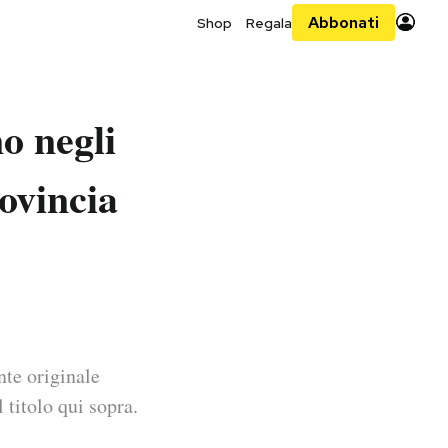
Abbonati
Shop
Regala
o negli
rovincia
nte originale
 titolo qui sopra.