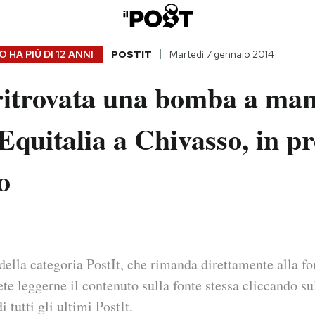
 HA PIÙ DI
12 ANNI
POSTIT
Martedì 7 gennaio 2014
ritrovata una bomba a man
i Equitalia a Chivasso, in p
o
della categoria PostIt, che rimanda direttamente alla fo
ete leggerne il contenuto sulla fonte stessa cliccando sul
i tutti gli ultimi PostIt.