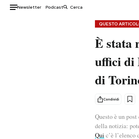
Newsletter
Podcast
Auto
QUESTO ARTICOLO
È stata 
HOME
Italia
Moda
uffici d
Mondo
Libri
Politica
Consumismi
di Torin
Tecnologia
Storie/Idee
Internet
Ok Boomer!
Scienza
Media
Condividi
Cultura
Europa
Economia
Altrecose
Questo è un post 
Sport
Mondiali calcio 2026
della notizia: pot
Qui
c’è l’elenco d