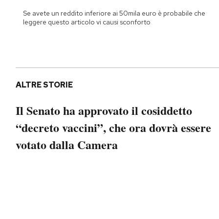
Notifiche mobile
Se avete un reddito inferiore ai 50mila euro è probabile che
Regala il Post
leggere questo articolo vi causi sconforto
Hai bisogno di aiuto?
Esci
ALTRE STORIE
Il Senato ha approvato il cosiddetto
“decreto vaccini”, che ora dovrà essere
votato dalla Camera