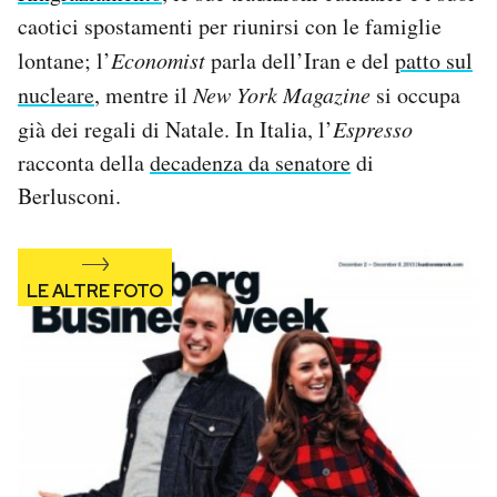
Notifiche mobile
caotici spostamenti per riunirsi con le famiglie
Regala il Post
lontane; l’
Economist
parla dell’Iran e del
patto sul
Hai bisogno di aiuto?
nucleare
, mentre il
New York Magazine
si occupa
Esci
già dei regali di Natale. In Italia, l’
Espresso
racconta della
decadenza da senatore
di
Berlusconi.