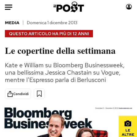
Auto
MEDIA
Domenica 1 dicembre 2013
QUESTO ARTICOLO HA PIÙ DI
12 ANNI
HOME
Le copertine della settimana
Italia
Moda
Mondo
Libri
Kate e William su Bloomberg Businessweek,
Politica
Consumismi
una bellissima Jessica Chastain su Vogue,
Tecnologia
Storie/Idee
mentre l'Espresso parla di Berlusconi
Internet
Ok Boomer!
Condividi
Scienza
Media
Cultura
Europa
Economia
Altrecose
Sport
Mondiali calcio 2026
LE
ALTRE