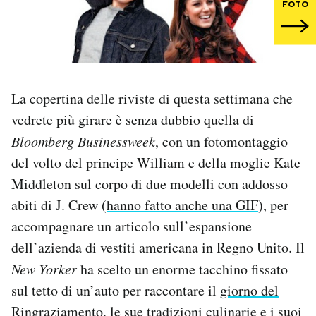
FOTO
PODCAST
NEWSLETTER
La copertina delle riviste di questa settimana che
vedrete più girare è senza dubbio quella di
I MIEI PREFERITI
Bloomberg Businessweek
, con un fotomontaggio
del volto del principe William e della moglie Kate
SHOP
Middleton sul corpo di due modelli con addosso
abiti di J. Crew (
hanno fatto anche una GIF
), per
CALENDARIO
accompagnare un articolo sull’espansione
dell’azienda di vestiti americana in Regno Unito. Il
AREA PERSONALE
New Yorker
ha scelto un enorme tacchino fissato
sul tetto di un’auto per raccontare il
giorno del
Area Personale
Ringraziamento
, le sue tradizioni culinarie e i suoi
Newsletter