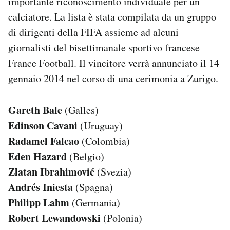
importante riconoscimento individuale per un
calciatore. La lista è stata compilata da un gruppo
PODCAST
di dirigenti della FIFA assieme ad alcuni
giornalisti del bisettimanale sportivo francese
NEWSLETTER
France Football. Il vincitore verrà annunciato il 14
gennaio 2014 nel corso di una cerimonia a Zurigo.
I MIEI PREFERITI
Gareth Bale
(Galles)
SHOP
Edinson Cavani
(Uruguay)
Radamel Falcao
(Colombia)
Eden Hazard
(Belgio)
CALENDARIO
Zlatan Ibrahimović
(Svezia)
Andrés Iniesta
(Spagna)
AREA PERSONALE
Philipp Lahm
(Germania)
Area Personale
Robert Lewandowski
(Polonia)
Newsletter