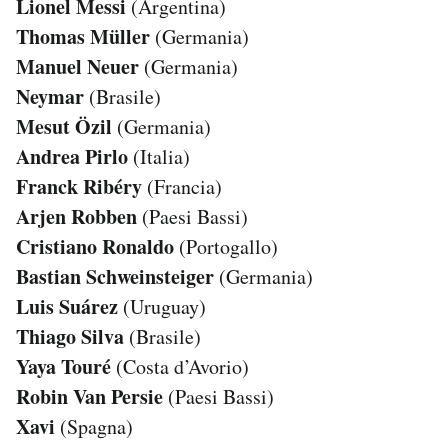
Lionel Messi
(Argentina)
Notifiche mobile
Thomas Müller
(Germania)
Regala il Post
Manuel Neuer
(Germania)
Hai bisogno di aiuto?
Neymar
(Brasile)
Esci
Mesut Özil
(Germania)
Andrea Pirlo
(Italia)
Franck Ribéry
(Francia)
Arjen Robben
(Paesi Bassi)
Cristiano Ronaldo
(Portogallo)
Bastian Schweinsteiger
(Germania)
Luis Suárez
(Uruguay)
Thiago Silva
(Brasile)
Yaya Touré
(Costa d’Avorio)
Robin Van Persie
(Paesi Bassi)
Xavi
(Spagna)