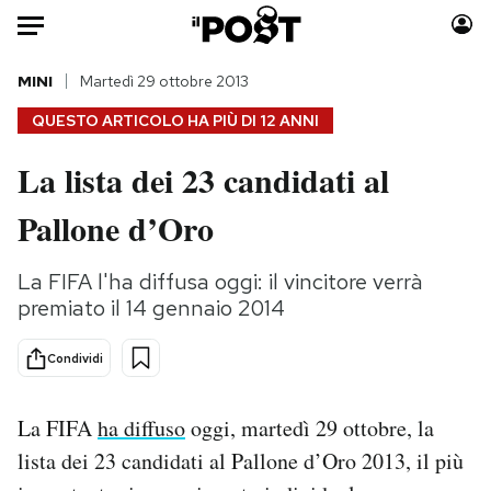
Auto
MINI
Martedì 29 ottobre 2013
QUESTO ARTICOLO HA PIÙ DI
12 ANNI
HOME
La lista dei 23 candidati al
Italia
Moda
Pallone d’Oro
Mondo
Libri
Politica
Consumismi
La FIFA l'ha diffusa oggi: il vincitore verrà
Tecnologia
Storie/Idee
premiato il 14 gennaio 2014
Internet
Ok Boomer!
Scienza
Media
Condividi
Cultura
Europa
Economia
Altrecose
La FIFA
ha diffuso
oggi, martedì 29 ottobre, la
Sport
Mondiali calcio 2026
lista dei 23 candidati al Pallone d’Oro 2013, il più