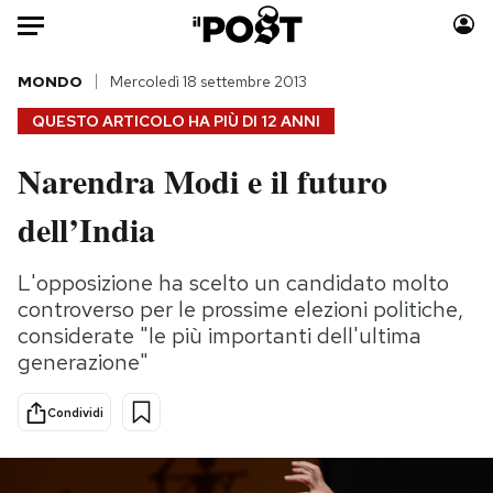
Auto
MONDO
Mercoledì 18 settembre 2013
QUESTO ARTICOLO HA PIÙ DI
12 ANNI
HOME
Narendra Modi e il futuro
Italia
Moda
dell’India
Mondo
Libri
Politica
Consumismi
L'opposizione ha scelto un candidato molto
Tecnologia
Storie/Idee
controverso per le prossime elezioni politiche,
Internet
Ok Boomer!
considerate "le più importanti dell'ultima
Scienza
Media
generazione"
Cultura
Europa
Economia
Altrecose
Condividi
Sport
Mondiali calcio 2026