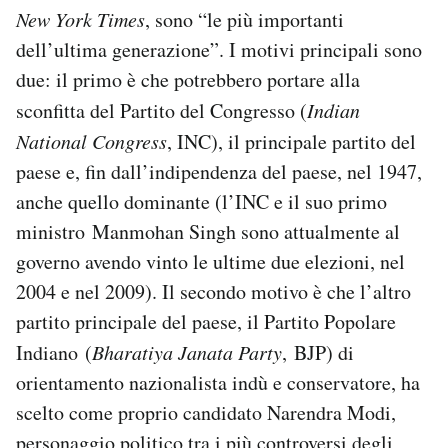
New York Times
, sono “le più importanti
Notifiche mobile
Regala il Post
dell’ultima generazione”. I motivi principali sono
Hai bisogno di aiuto?
due: il primo è che potrebbero portare alla
Esci
sconfitta del Partito del Congresso (
Indian
National Congress
, INC), il principale partito del
paese e, fin dall’indipendenza del paese, nel 1947,
anche quello dominante (l’INC e il suo primo
ministro Manmohan Singh sono attualmente al
governo avendo vinto le ultime due elezioni, nel
2004 e nel 2009). Il secondo motivo è che l’altro
partito principale del paese, il Partito Popolare
Indiano (
Bharatiya Janata Party
, BJP) di
orientamento nazionalista indù e conservatore, ha
scelto come proprio candidato Narendra Modi,
personaggio politico tra i più controversi degli