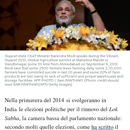
PODCAST
NEWSLETTER
I MIEI PREFERITI
Gujarat state Chief Minister Narendra Modi speaks during the Vibrant
Gujarat 2013, Global Agriculture summit at Mahatma Mandir in
Gandhinagar, some 30 kms from Ahmedabad on September 9, 2013.
Modi said that some 2500 farmers leave farming daily, some 2,70,000
SHOP
farmers have commited suicide in last 20 years and some 20% of farm
products are lost owing to lack of sufficient and proper warehouses and
storage facilities. AFP PHOTO / Sam PANTHAKY (Photo credit should
read SAM PANTHAKY/AFP/Getty Images)
CALENDARIO
Nella primavera del 2014 si svolgeranno in
AREA PERSONALE
India le elezioni politiche per il rinnovo del
Lok
Sabha
, la camera bassa del parlamento nazionale:
Area Personale
secondo molti quelle elezioni, come
ha scritto
il
Newsletter