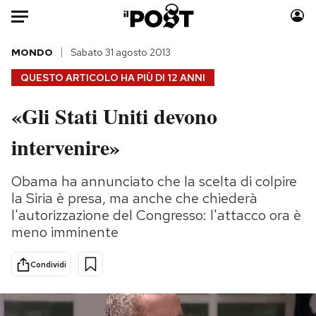
Auto
MONDO
Sabato 31 agosto 2013
QUESTO ARTICOLO HA PIÙ DI
12 ANNI
HOME
«Gli Stati Uniti devono
Italia
Moda
intervenire»
Mondo
Libri
Politica
Consumismi
Obama ha annunciato che la scelta di colpire
Tecnologia
Storie/Idee
la Siria è presa, ma anche che chiederà
Internet
Ok Boomer!
l'autorizzazione del Congresso: l'attacco ora è
Scienza
Media
meno imminente
Cultura
Europa
Economia
Altrecose
Condividi
Sport
Mondiali calcio 2026