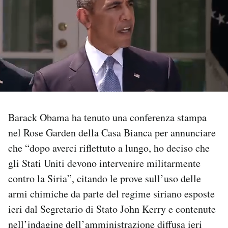
PODCAST
NEWSLETTER
I MIEI PREFERITI
Barack Obama ha tenuto una conferenza stampa
SHOP
nel Rose Garden della Casa Bianca per annunciare
che “dopo averci riflettuto a lungo, ho deciso che
CALENDARIO
gli Stati Uniti devono intervenire militarmente
contro la Siria”, citando le prove sull’uso delle
AREA PERSONALE
armi chimiche da parte del regime siriano esposte
ieri dal Segretario di Stato John Kerry e contenute
Area Personale
nell’indagine dell’amministrazione diffusa ieri
Newsletter