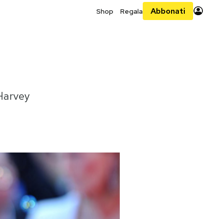
Abbonati
Shop
Regala
 Harvey