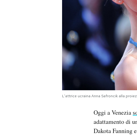
PODCAST
NEWSLETTER
I MIEI PREFERITI
SHOP
CALENDARIO
L'attrice ucraina Anna Safroncik alla proi
Oggi a Venezia
s
AREA PERSONALE
adattamento di u
Area Personale
Dakota Fanning e 
Newsletter