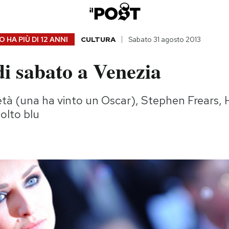
 HA PIÙ DI
12 ANNI
CULTURA
Sabato 31 agosto 2013
di sabato a Venezia
i età (una ha vinto un Oscar), Stephen Frears,
olto blu