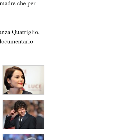
 madre che per
anza Quatriglio,
l documentario