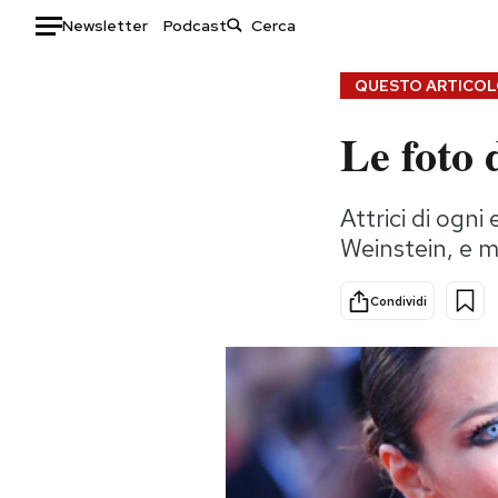
Newsletter
Podcast
Auto
QUESTO ARTICOLO
Le foto 
HOME
Italia
Moda
Attrici di ogn
Mondo
Libri
Weinstein, e m
Politica
Consumismi
Tecnologia
Storie/Idee
Condividi
Internet
Ok Boomer!
Scienza
Media
Cultura
Europa
Economia
Altrecose
Sport
Mondiali calcio 2026