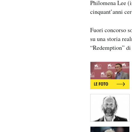
Philomena Lee (i
Notifiche mobile
cinquant’anni cerc
Regala il Post
Hai bisogno di aiuto?
Esci
Fuori concorso so
su una storia rea
“Redemption” di