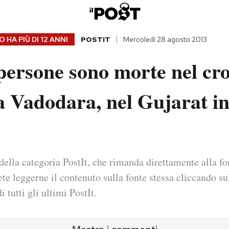
 HA PIÙ DI
12 ANNI
POSTIT
Mercoledì 28 agosto 2013
ersone sono morte nel cro
 a Vadodara, nel Gujarat i
della categoria PostIt, che rimanda direttamente alla fo
ete leggerne il contenuto sulla fonte stessa cliccando sul
i tutti gli ultimi PostIt.