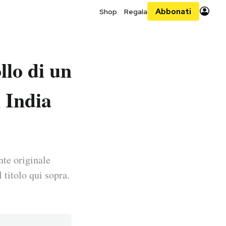
Abbonati
Shop
Regala
llo di un
n India
nte originale
 titolo qui sopra.