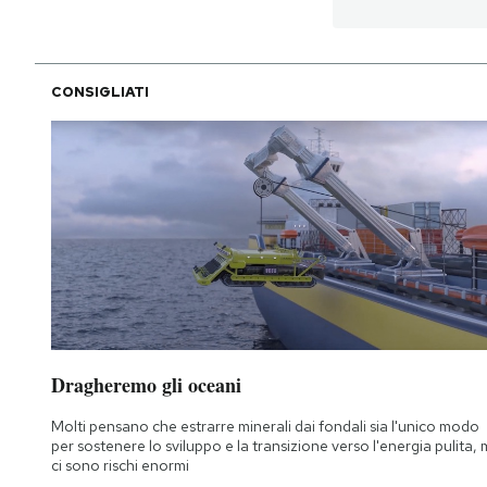
PODCAST
CONSIGLIATI
NEWSLETTER
I MIEI PREFERITI
SHOP
CALENDARIO
Dragheremo gli oceani
AREA PERSONALE
Molti pensano che estrarre minerali dai fondali sia l'unico modo
per sostenere lo sviluppo e la transizione verso l'energia pulita,
Area Personale
ci sono rischi enormi
Newsletter