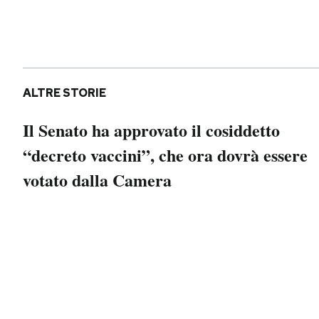
Notifiche mobile
Regala il Post
Hai bisogno di aiuto?
Esci
ALTRE STORIE
Il Senato ha approvato il cosiddetto
“decreto vaccini”, che ora dovrà essere
votato dalla Camera