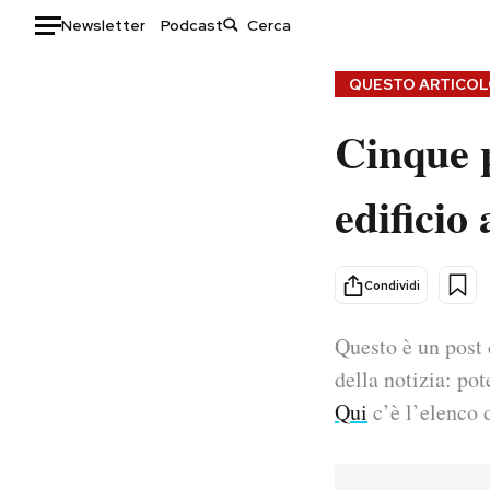
Newsletter
Podcast
Auto
QUESTO ARTICOLO
Cinque p
HOME
Italia
Moda
edificio
Mondo
Libri
Politica
Consumismi
Tecnologia
Storie/Idee
Condividi
Internet
Ok Boomer!
Scienza
Media
Questo è un post 
Cultura
Europa
della notizia: pot
Economia
Altrecose
Qui
c’è l’elenco d
Sport
Mondiali calcio 2026