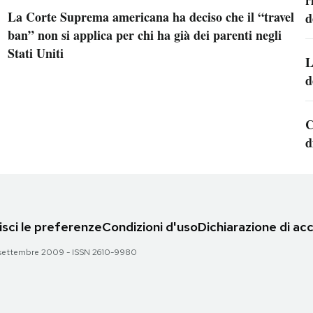
r
La Corte Suprema americana ha deciso che il “travel
d
ban” non si applica per chi ha già dei parenti negli
Stati Uniti
L
d
C
d
sci le preferenze
Condizioni d'uso
Dichiarazione di acc
 28 settembre 2009 - ISSN 2610-9980