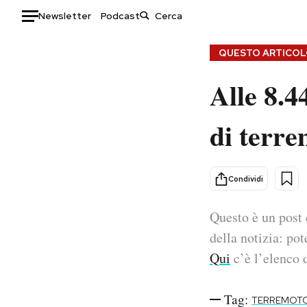
Newsletter
Podcast
Auto
QUESTO ARTICOLO
Alle 8.4
HOME
Italia
Moda
di terr
Mondo
Libri
Politica
Consumismi
Tecnologia
Storie/Idee
Condividi
Internet
Ok Boomer!
Scienza
Media
Questo è un post 
Cultura
Europa
della notizia: pot
Economia
Altrecose
Qui
c’è l’elenco d
Sport
Mondiali calcio 2026
Tag:
TERREMOT