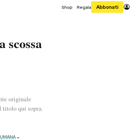
Abbonati
Shop
Regala
na scossa
nte originale
 titolo qui sopra.
-
NUMANA