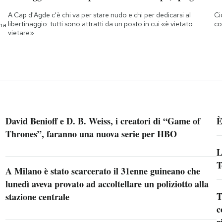
A Cap d'Agde c'è chi va per stare nudo e chi per dedicarsi al
Ci
libertinaggio: tutti sono attratti da un posto in cui «è vietato
co
 ma
vietare»
David Benioff e D. B. Weiss, i creatori di “Game of
È
Thrones”, faranno una nuova serie per HBO
L
T
A Milano è stato scarcerato il 31enne guineano che
lunedì aveva provato ad accoltellare un poliziotto alla
T
stazione centrale
c