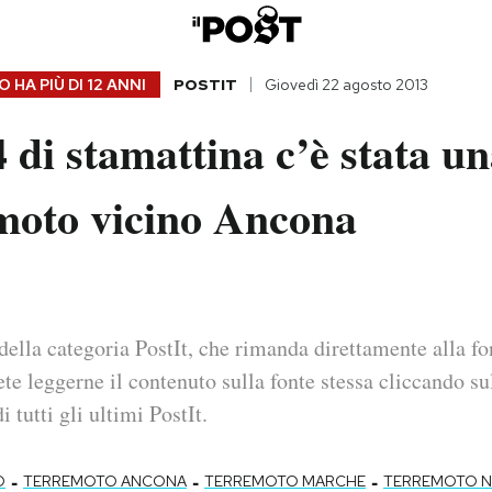
 HA PIÙ DI
12 ANNI
POSTIT
Giovedì 22 agosto 2013
4 di stamattina c’è stata u
emoto vicino Ancona
della categoria PostIt, che rimanda direttamente alla fo
ete leggerne il contenuto sulla fonte stessa cliccando sul
i tutti gli ultimi PostIt.
-
-
-
O
TERREMOTO ANCONA
TERREMOTO MARCHE
TERREMOTO 