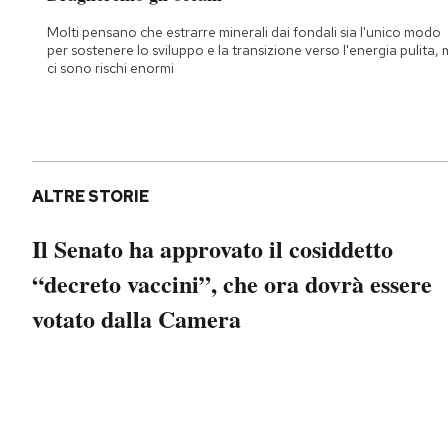
Notifiche mobile
Molti pensano che estrarre minerali dai fondali sia l'unico modo
Regala il Post
per sostenere lo sviluppo e la transizione verso l'energia pulita,
Hai bisogno di aiuto?
ci sono rischi enormi
Esci
ALTRE STORIE
Il Senato ha approvato il cosiddetto
“decreto vaccini”, che ora dovrà essere
votato dalla Camera