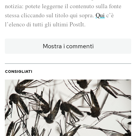
notizia: potete leggerne il contenuto sulla fonte
PODCAST
stessa cliccando sul titolo qui sopra.
Qui
c’è
l’elenco di tutti gli ultimi PostIt.
NEWSLETTER
Mostra i commenti
I MIEI PREFERITI
CONSIGLIATI
SHOP
CALENDARIO
AREA PERSONALE
Area Personale
Newsletter