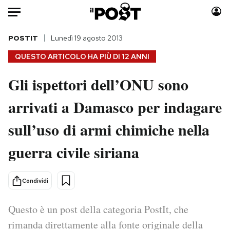
Auto
POSTIT
Lunedì 19 agosto 2013
QUESTO ARTICOLO HA PIÙ DI
12 ANNI
HOME
Gli ispettori dell’ONU sono
Italia
Moda
arrivati a Damasco per indagare
Mondo
Libri
Politica
Consumismi
sull’uso di armi chimiche nella
Tecnologia
Storie/Idee
Internet
Ok Boomer!
guerra civile siriana
Scienza
Media
Cultura
Europa
Condividi
Economia
Altrecose
Sport
Mondiali calcio 2026
Questo è un post della categoria PostIt, che
rimanda direttamente alla fonte originale della