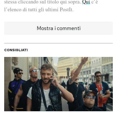
stessa cliccando sul titolo qui sopra.
Qui
c’è
l’elenco di tutti gli ultimi PostIt.
PODCAST
Mostra i commenti
NEWSLETTER
I MIEI PREFERITI
CONSIGLIATI
SHOP
CALENDARIO
AREA PERSONALE
Area Personale
Newsletter