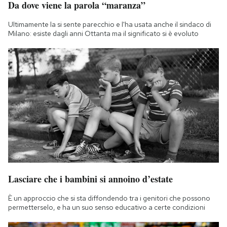
Da dove viene la parola “maranza”
Notifiche mobile
Regala il Post
Ultimamente la si sente parecchio e l'ha usata anche il sindaco di
Milano: esiste dagli anni Ottanta ma il significato si è evoluto
Hai bisogno di aiuto?
Esci
Lasciare che i bambini si annoino d’estate
È un approccio che si sta diffondendo tra i genitori che possono
permetterselo, e ha un suo senso educativo a certe condizioni