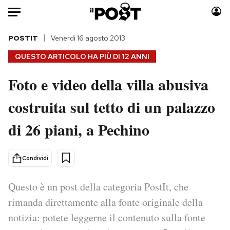
Auto
POSTIT
Venerdì 16 agosto 2013
QUESTO ARTICOLO HA PIÙ DI
12 ANNI
HOME
Foto e video della villa abusiva
Italia
Moda
costruita sul tetto di un palazzo
Mondo
Libri
Politica
Consumismi
di 26 piani, a Pechino
Tecnologia
Storie/Idee
Internet
Ok Boomer!
Condividi
Scienza
Media
Cultura
Europa
Questo è un post della categoria PostIt, che
Economia
Altrecose
rimanda direttamente alla fonte originale della
Sport
Mondiali calcio 2026
notizia: potete leggerne il contenuto sulla fonte