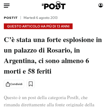
Auto
POSTIT
Martedì 6 agosto 2013
QUESTO ARTICOLO HA PIÙ DI
13 ANNI
HOME
C’è stata una forte esplosione in
Italia
Moda
un palazzo di Rosario, in
Mondo
Libri
Politica
Consumismi
Argentina, ci sono almeno 6
Tecnologia
Storie/Idee
Internet
Ok Boomer!
morti e 58 feriti
Scienza
Media
Cultura
Europa
Condividi
Economia
Altrecose
Sport
Mondiali calcio 2026
Questo è un post della categoria PostIt, che
rimanda direttamente alla fonte originale della