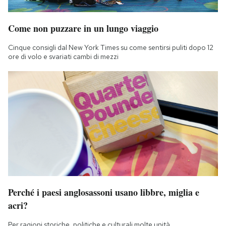
Notifiche mobile
Regala il Post
Come non puzzare in un lungo viaggio
Hai bisogno di aiuto?
Esci
Cinque consigli dal New York Times su come sentirsi puliti dopo 12
ore di volo e svariati cambi di mezzi
Perché i paesi anglosassoni usano libbre, miglia e
acri?
Per ragioni storiche, politiche e culturali molte unità