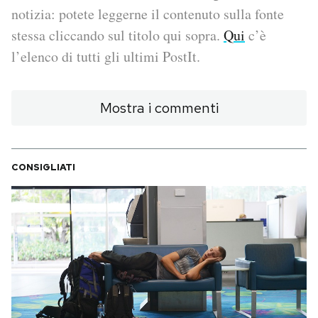
notizia: potete leggerne il contenuto sulla fonte
PODCAST
stessa cliccando sul titolo qui sopra.
Qui
c’è
l’elenco di tutti gli ultimi PostIt.
NEWSLETTER
Mostra i commenti
I MIEI PREFERITI
CONSIGLIATI
SHOP
CALENDARIO
AREA PERSONALE
Area Personale
Newsletter