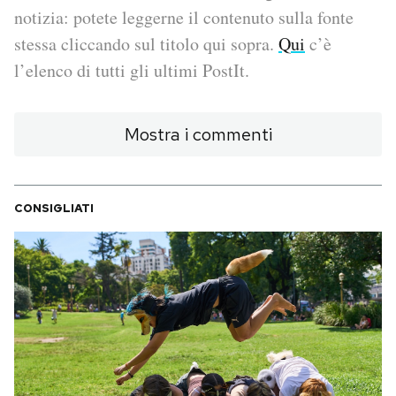
notizia: potete leggerne il contenuto sulla fonte
PODCAST
stessa cliccando sul titolo qui sopra.
Qui
c’è
l’elenco di tutti gli ultimi PostIt.
NEWSLETTER
Mostra i commenti
I MIEI PREFERITI
CONSIGLIATI
SHOP
CALENDARIO
AREA PERSONALE
Area Personale
Newsletter