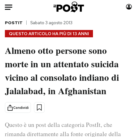
Auto
POSTIT
Sabato 3 agosto 2013
QUESTO ARTICOLO HA PIÙ DI
13 ANNI
HOME
Almeno otto persone sono
Italia
Moda
morte in un attentato suicida
Mondo
Libri
Politica
Consumismi
vicino al consolato indiano di
Tecnologia
Storie/Idee
Internet
Ok Boomer!
Jalalabad, in Afghanistan
Scienza
Media
Cultura
Europa
Condividi
Economia
Altrecose
Sport
Mondiali calcio 2026
Questo è un post della categoria PostIt, che
rimanda direttamente alla fonte originale della