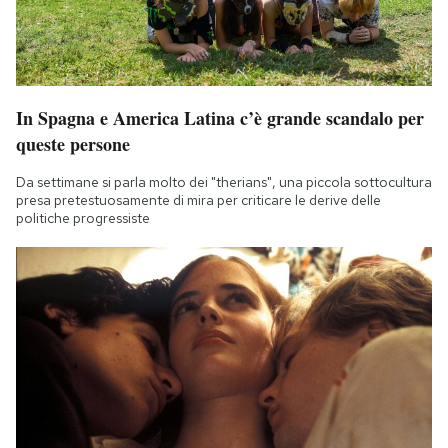
Notifiche mobile
Regala il Post
Hai bisogno di aiuto?
Esci
In Spagna e America Latina c’è grande scandalo per
queste persone
Da settimane si parla molto dei "therians", una piccola sottocultura
presa pretestuosamente di mira per criticare le derive delle
politiche progressiste