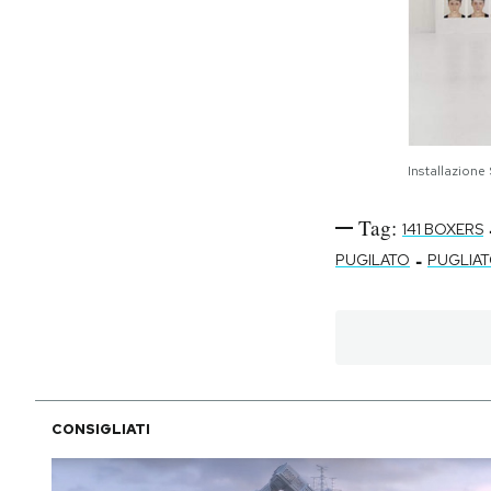
Installazion
Tag:
141 BOXERS
-
PUGILATO
PUGLIA
CONSIGLIATI