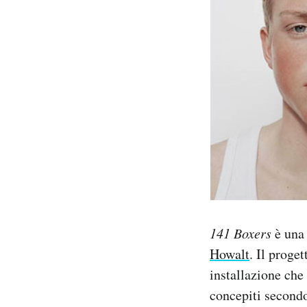
PODCAST
NEWSLETTER
I MIEI PREFERITI
SHOP
CALENDARIO
141 Boxers
è una 
Howalt
. Il proge
AREA PERSONALE
installazione che 
Area Personale
concepiti secondo
Newsletter