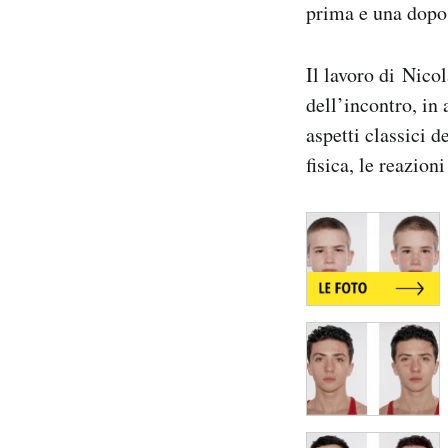
prima e una dopo 
Notifiche mobile
Regala il Post
Hai bisogno di aiuto?
Il lavoro di Nicol
Esci
dell’incontro, in
aspetti classici de
fisica, le reazio