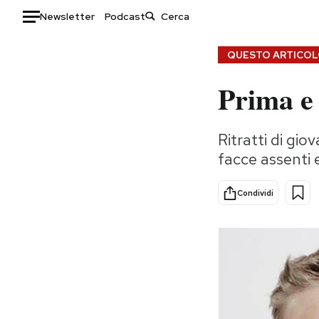
Newsletter
Podcast
Auto
QUESTO ARTICOLO
Prima e 
HOME
Italia
Moda
Ritratti di gio
Mondo
Libri
facce assenti e
Politica
Consumismi
Tecnologia
Storie/Idee
Condividi
Internet
Ok Boomer!
Scienza
Media
Cultura
Europa
Economia
Altrecose
Sport
Mondiali calcio 2026