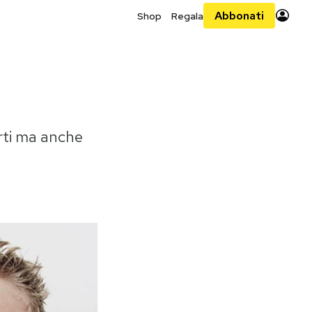
Abbonati
Shop
Regala
orti ma anche