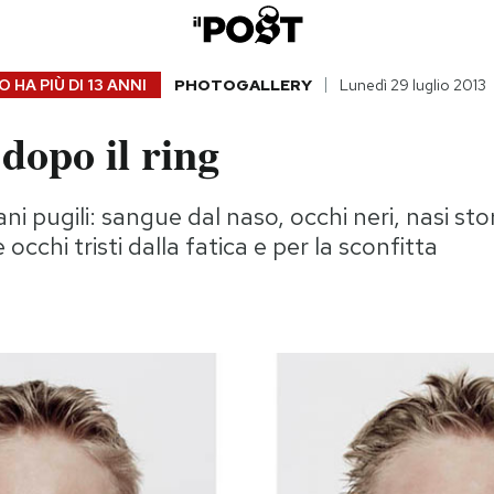
 HA PIÙ DI
13 ANNI
PHOTOGALLERY
Lunedì 29 luglio 2013
dopo il ring
vani pugili: sangue dal naso, occhi neri, nasi st
 occhi tristi dalla fatica e per la sconfitta