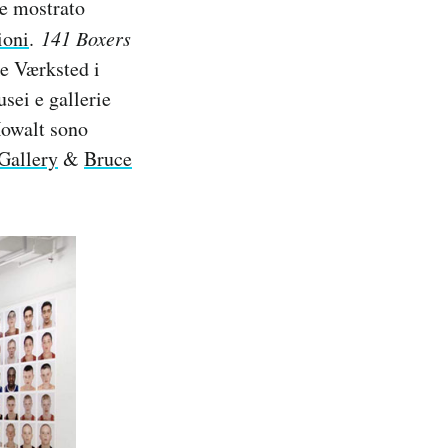
re mostrato
ioni
.
141 Boxers
ke Værksted i
usei e gallerie
 Howalt sono
Gallery
&
Bruce