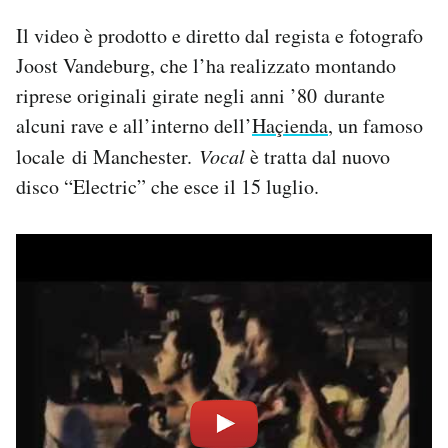
Il video è prodotto e diretto dal regista e fotografo
PODCAST
Joost Vandeburg, che l’ha realizzato montando
riprese originali girate negli anni ’80 durante
NEWSLETTER
alcuni rave e all’interno dell’
Haçienda
, un famoso
locale di Manchester.
Vocal
è tratta dal nuovo
I MIEI PREFERITI
disco “Electric” che esce il 15 luglio.
SHOP
CALENDARIO
AREA PERSONALE
Area Personale
Newsletter