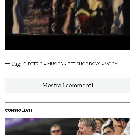
Notifiche mobile
Regala il Post
Hai bisogno di aiuto?
Esci
Tag:
-
-
-
ELECTRIC
MUSICA
PET SHOP BOYS
VOCAL
Mostra i commenti
CONSIGLIATI