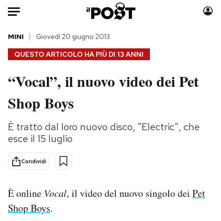
Auto
MINI
Giovedì 20 giugno 2013
QUESTO ARTICOLO HA PIÙ DI
13 ANNI
HOME
“Vocal”, il nuovo video dei Pet
Italia
Moda
Shop Boys
Mondo
Libri
Politica
Consumismi
È tratto dal loro nuovo disco, "Electric", che
Tecnologia
Storie/Idee
esce il 15 luglio
Internet
Ok Boomer!
Scienza
Media
Condividi
Cultura
Europa
Economia
Altrecose
È online
Vocal
, il video del nuovo singolo dei
Pet
Sport
Mondiali calcio 2026
Shop Boys
.