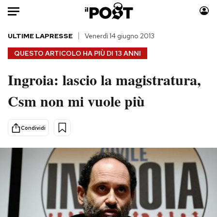
Auto
ULTIME LAPRESSE
Venerdì 14 giugno 2013
QUESTO ARTICOLO HA PIÙ DI
13 ANNI
HOME
Ingroia: lascio la magistratura,
Italia
Moda
Csm non mi vuole più
Mondo
Libri
Politica
Consumismi
Tecnologia
Storie/Idee
Condividi
Internet
Ok Boomer!
Scienza
Media
Cultura
Europa
Economia
Altrecose
Sport
Mondiali calcio 2026