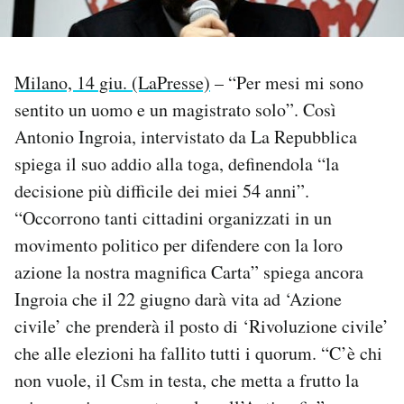
PODCAST
Milano, 14 giu. (LaPresse)
– “Per mesi mi sono
NEWSLETTER
sentito un uomo e un magistrato solo”. Così
Antonio Ingroia, intervistato da La Repubblica
I MIEI PREFERITI
spiega il suo addio alla toga, definendola “la
decisione più difficile dei miei 54 anni”.
“Occorrono tanti cittadini organizzati in un
SHOP
movimento politico per difendere con la loro
azione la nostra magnifica Carta” spiega ancora
CALENDARIO
Ingroia che il 22 giugno darà vita ad ‘Azione
civile’ che prenderà il posto di ‘Rivoluzione civile’
AREA PERSONALE
che alle elezioni ha fallito tutti i quorum. “C’è chi
Area Personale
non vuole, il Csm in testa, che metta a frutto la
Newsletter