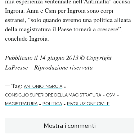
mia esperienza ventennale nell’Antimafia” accusa
Notifiche mobile
Ingroia. Anm e Csm per Ingroia sono corpi
Regala il Post
estranei, “solo quando avremo una politica alleata
Hai bisogno di aiuto?
della magistratura il Paese tornerà a crescere”,
Esci
conclude Ingroia.
Pubblicato il 14 giugno 2013 © Copyright
LaPresse – Riproduzione riservata
Tag:
-
ANTONIO INGROIA
-
-
CONSIGLIO SUPERIORE DELLA MAGISTRATURA
CSM
-
-
MAGISTRATURA
POLITICA
RIVOLUZIONE CIVILE
Mostra i commenti