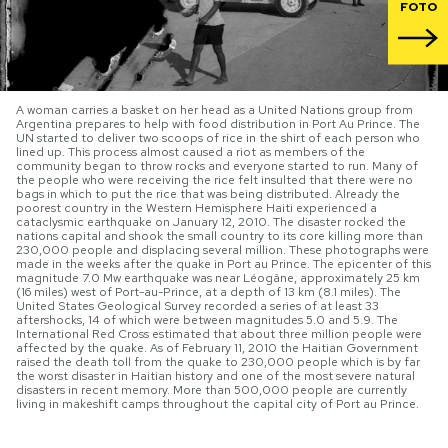
FOTO
PODCAST
NEWSLETTER
A woman carries a basket on her head as a United Nations group from
Argentina prepares to help with food distribution in Port Au Prince. The
UN started to deliver two scoops of rice in the shirt of each person who
lined up. This process almost caused a riot as members of the
community began to throw rocks and everyone started to run. Many of
I MIEI PREFERITI
the people who were receiving the rice felt insulted that there were no
bags in which to put the rice that was being distributed. Already the
poorest country in the Western Hemisphere Haiti experienced a
cataclysmic earthquake on January 12, 2010. The disaster rocked the
nations capital and shook the small country to its core killing more than
SHOP
230,000 people and displacing several million. These photographs were
made in the weeks after the quake in Port au Prince. The epicenter of this
magnitude 7.0 Mw earthquake was near Léogâne, approximately 25 km
(16 miles) west of Port-au-Prince, at a depth of 13 km (8.1 miles). The
CALENDARIO
United States Geological Survey recorded a series of at least 33
aftershocks, 14 of which were between magnitudes 5.0 and 5.9. The
International Red Cross estimated that about three million people were
affected by the quake. As of February 11, 2010 the Haitian Government
raised the death toll from the quake to 230,000 people which is by far
AREA PERSONALE
the worst disaster in Haitian history and one of the most severe natural
disasters in recent memory. More than 500,000 people are currently
living in makeshift camps throughout the capital city of Port au Prince.
Area Personale
Newsletter