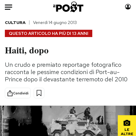
Auto
CULTURA
Venerdì 14 giugno 2013
QUESTO ARTICOLO HA PIÙ DI
13 ANNI
HOME
Haiti, dopo
Italia
Moda
Mondo
Libri
Un crudo e premiato reportage fotografico
Politica
Consumismi
racconta le pessime condizioni di Port-au-
Tecnologia
Storie/Idee
Prince dopo il devastante terremoto del 2010
Internet
Ok Boomer!
Condividi
Scienza
Media
Cultura
Europa
Economia
Altrecose
Sport
Mondiali calcio 2026
LE
ALTRE