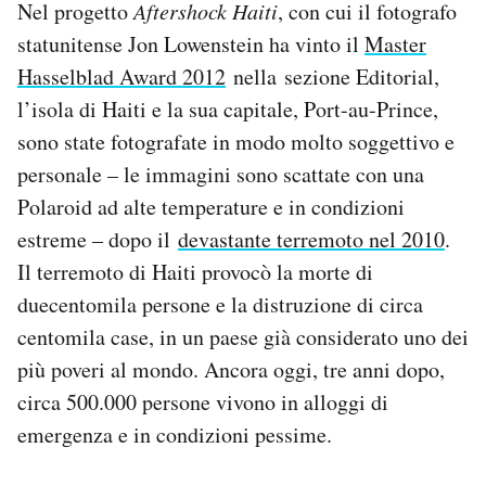
Nel progetto
Aftershock Haiti
, con cui il fotografo
Notifiche mobile
statunitense Jon Lowenstein ha vinto il
Master
Regala il Post
Hasselblad Award 2012
nella sezione Editorial,
Hai bisogno di aiuto?
Esci
l’isola di Haiti e la sua capitale, Port-au-Prince,
sono state fotografate in modo molto soggettivo e
personale – le immagini sono scattate con una
Polaroid ad alte temperature e in condizioni
estreme – dopo il
devastante terremoto nel 2010
.
Il terremoto di Haiti provocò la morte di
duecentomila persone e la distruzione di circa
centomila case, in un paese già considerato uno dei
più poveri al mondo. Ancora oggi, tre anni dopo,
circa 500.000 persone vivono in alloggi di
emergenza e in condizioni pessime.