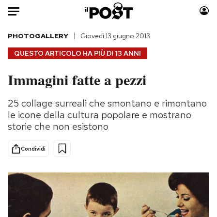
Auto
PHOTOGALLERY
Giovedì 13 giugno 2013
QUESTO ARTICOLO HA PIÙ DI
13 ANNI
HOME
Immagini fatte a pezzi
Italia
Moda
Mondo
Libri
25 collage surreali che smontano e rimontano
Politica
Consumismi
le icone della cultura popolare e mostrano
Tecnologia
Storie/Idee
storie che non esistono
Internet
Ok Boomer!
Condividi
Scienza
Media
Cultura
Europa
Economia
Altrecose
Sport
Mondiali calcio 2026