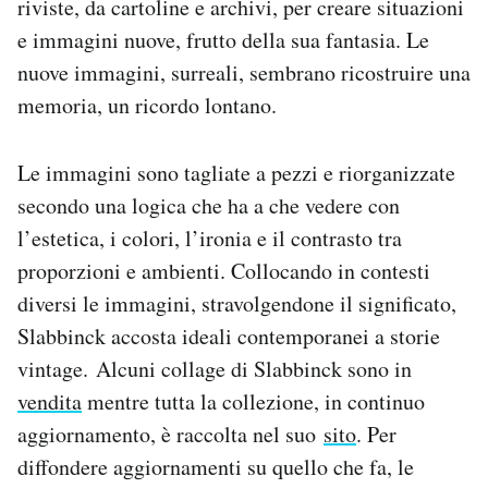
riviste, da cartoline e archivi, per creare situazioni
Notifiche mobile
e immagini nuove, frutto della sua fantasia. Le
Regala il Post
nuove immagini, surreali, sembrano ricostruire una
Hai bisogno di aiuto?
memoria, un ricordo lontano.
Esci
Le immagini sono tagliate a pezzi e riorganizzate
secondo una logica che ha a che vedere con
l’estetica, i colori, l’ironia e il contrasto tra
proporzioni e ambienti. Collocando in contesti
diversi le immagini, stravolgendone il significato,
Slabbinck accosta ideali contemporanei a storie
vintage. Alcuni collage di Slabbinck sono in
vendita
mentre tutta la collezione, in continuo
aggiornamento, è raccolta nel suo
sito
. Per
diffondere aggiornamenti su quello che fa, le