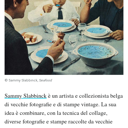
PODCAST
NEWSLETTER
I MIEI PREFERITI
SHOP
© Sammy Slabbinck,
Seafood
CALENDARIO
Sammy Slabbinck
è un artista e collezionista belga
di vecchie fotografie e di stampe vintage. La sua
AREA PERSONALE
idea è combinare, con la tecnica del collage,
Area Personale
diverse fotografie e stampe raccolte da vecchie
Newsletter