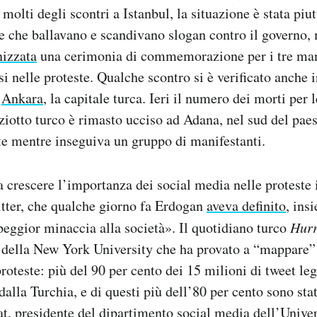
i molti degli scontri a Istanbul, la situazione è stata piut
 che ballavano e scandivano slogan contro il governo,
nizzata
una cerimonia di commemorazione per i tre man
i nelle proteste. Qualche scontro si è verificato anche in
d
Ankara
, la capitale turca. Ieri il numero dei morti per l
iziotto turco è rimasto ucciso ad Adana, nel sud del pae
e mentre inseguiva un gruppo di manifestanti.
a crescere l’importanza dei social media nelle proteste 
itter, che qualche giorno fa Erdogan
aveva definito
, ins
peggior minaccia alla società». Il quotidiano turco
Hurr
 della New York University che ha provato a “mappare” i
proteste: più del 90 per cento dei 15 milioni di tweet leg
 dalla Turchia, e di questi più dell’80 per cento sono stati
t, presidente del dipartimento social media dell’Univer