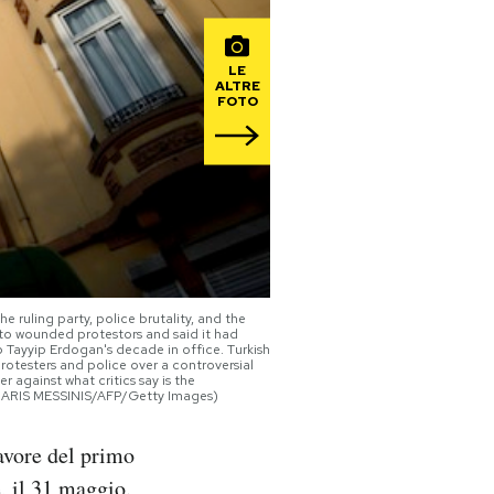
LE
ALTRE
FOTO
e ruling party, police brutality, and the
to wounded protestors and said it had
p Tayyip Erdogan's decade in office. Turkish
rotesters and police over a controversial
against what critics say is the
d ARIS MESSINIS/AFP/Getty Images)
avore del primo
, il 31 maggio.