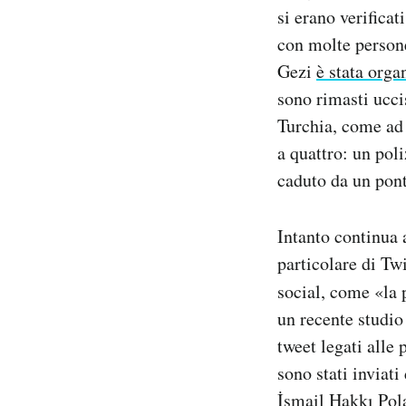
si erano verificat
con molte persone
Gezi
è stata orga
sono rimasti uccis
Turchia, come a
a quattro: un pol
caduto da un pont
Intanto continua 
particolare di Tw
social, come «la 
un recente studio
tweet legati alle 
sono stati inviati
İsmail Hakkı Pola