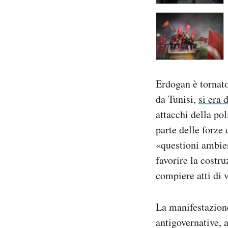
Erdogan è tornato 
da Tunisi,
si era 
attacchi della po
parte delle forze
«questioni ambien
favorire la costr
compiere atti di v
La manifestazione
antigovernative, 