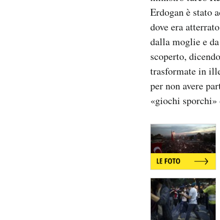
Notifiche mobile
Erdogan è stato a
Regala il Post
dove era atterrat
Hai bisogno di aiuto?
dalla moglie e da
Esci
scoperto, dicendo
trasformate in il
per non avere part
«giochi sporchi» 