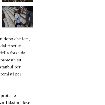
ni dopo che ieri,
dai ripetuti
della forza da
 proteste su
Istanbul per
tremisti per
 proteste
zza Taksim, dove