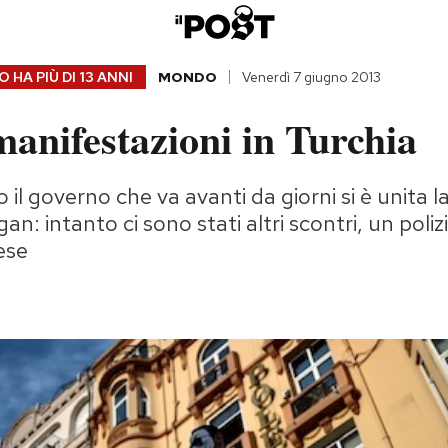
 HA PIÙ DI
13 ANNI
MONDO
Venerdì 7 giugno 2013
anifestazioni in Turchia
 il governo che va avanti da giorni si è unita l
an: intanto ci sono stati altri scontri, un poli
ese