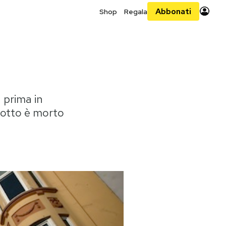
Abbonati
Shop
Regala
a prima in
ziotto è morto