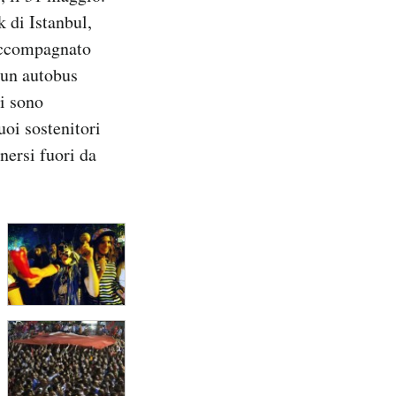
k di Istanbul,
 Accompagnato
 un autobus
i sono
uoi sostenitori
enersi fuori da