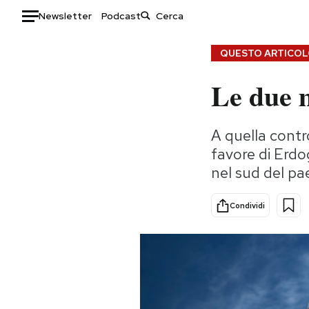
Newsletter
Podcast
Auto
QUESTO ARTICOLO
Le due m
HOME
Italia
Moda
A quella contro
Mondo
Libri
favore di Erdog
Politica
Consumismi
nel sud del pa
Tecnologia
Storie/Idee
Internet
Ok Boomer!
Condividi
Scienza
Media
Cultura
Europa
Economia
Altrecose
Sport
Mondiali calcio 2026