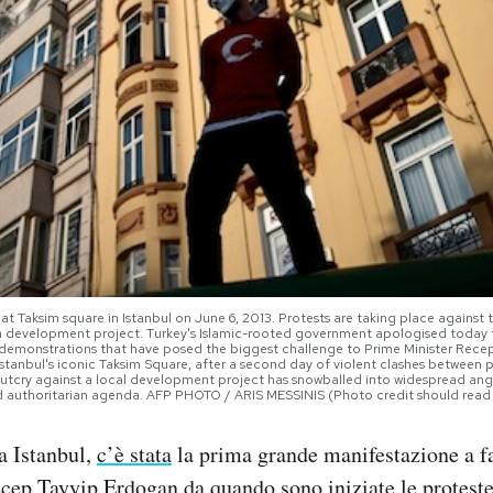
 Taksim square in Istanbul on June 6, 2013. Protests are taking place against th
f a development project. Turkey's Islamic-rooted government apologised today 
et demonstrations that have posed the biggest challenge to Prime Minister Rece
stanbul's iconic Taksim Square, after a second day of violent clashes between p
tcry against a local development project has snowballed into widespread anger 
nd authoritarian agenda. AFP PHOTO / ARIS MESSINIS (Photo credit should rea
a Istanbul,
c’è stata
la prima grande manifestazione a f
ecep Tayyip Erdogan da quando
sono iniziate
le proteste