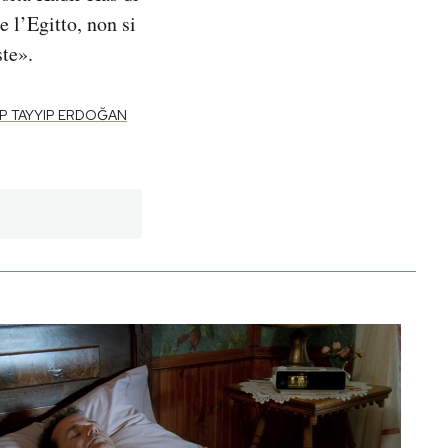
e l’Egitto, non si
ste».
P TAYYIP ERDOĞAN