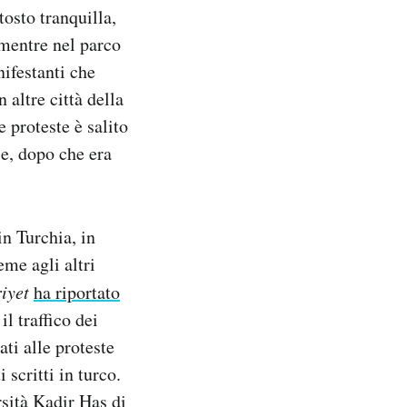
tosto tranquilla,
 mentre nel parco
ifestanti che
 altre città della
e proteste è salito
se, dopo che era
in Turchia, in
ieme agli altri
iyet
ha riportato
l traffico dei
ati alle proteste
 scritti in turco.
sità Kadir Has di