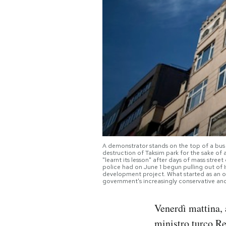
PODCAST
NEWSLETTER
I MIEI PREFERITI
SHOP
A demonstrator stands on the top of a bus at
CALENDARIO
destruction of Taksim park for the sake o
"learnt its lesson" after days of mass stre
police had on June 1 begun pulling out of I
development project. What started as an ou
government's increasingly conservative a
AREA PERSONALE
Venerdì mattina, 
Area Personale
Newsletter
ministro turco R