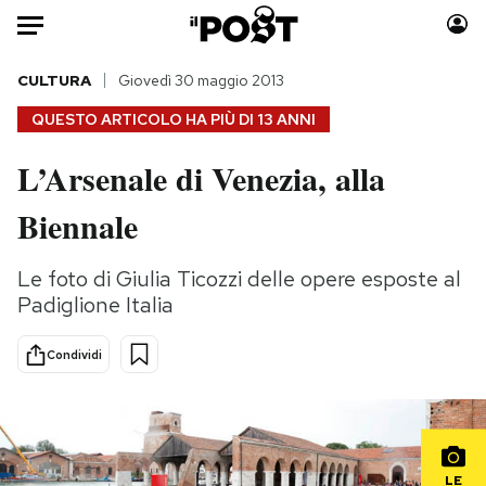
Auto
CULTURA
Giovedì 30 maggio 2013
QUESTO ARTICOLO HA PIÙ DI
13 ANNI
HOME
L’Arsenale di Venezia, alla
Italia
Moda
Biennale
Mondo
Libri
Politica
Consumismi
Le foto di Giulia Ticozzi delle opere esposte al
Tecnologia
Storie/Idee
Padiglione Italia
Internet
Ok Boomer!
Scienza
Media
Condividi
Cultura
Europa
Economia
Altrecose
Sport
Mondiali calcio 2026
LE