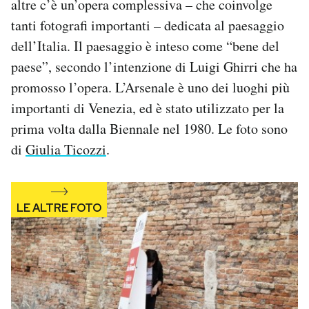
altre c’è un’opera complessiva – che coinvolge
Notifiche mobile
tanti fotografi importanti – dedicata al paesaggio
Regala il Post
dell’Italia. Il paesaggio è inteso come “bene del
Hai bisogno di aiuto?
paese”, secondo l’intenzione di Luigi Ghirri che ha
Esci
promosso l’opera. L’Arsenale è uno dei luoghi più
importanti di Venezia, ed è stato utilizzato per la
prima volta dalla Biennale nel 1980. Le foto sono
di
Giulia Ticozzi
.