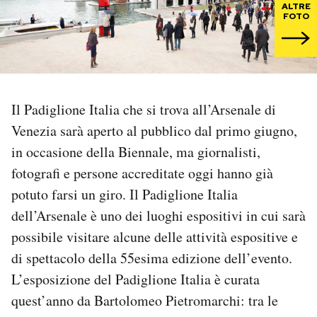
ALTRE
FOTO
PODCAST
NEWSLETTER
Il Padiglione Italia che si trova all’Arsenale di
I MIEI PREFERITI
Venezia sarà aperto al pubblico dal primo giugno,
in occasione della Biennale, ma giornalisti,
SHOP
fotografi e persone accreditate oggi hanno già
potuto farsi un giro. Il Padiglione Italia
dell’Arsenale è uno dei luoghi espositivi in cui sarà
CALENDARIO
possibile visitare alcune delle attività espositive e
di spettacolo della 55esima edizione dell’evento.
AREA PERSONALE
L’esposizione del Padiglione Italia è curata
Area Personale
quest’anno da Bartolomeo Pietromarchi: tra le
Newsletter