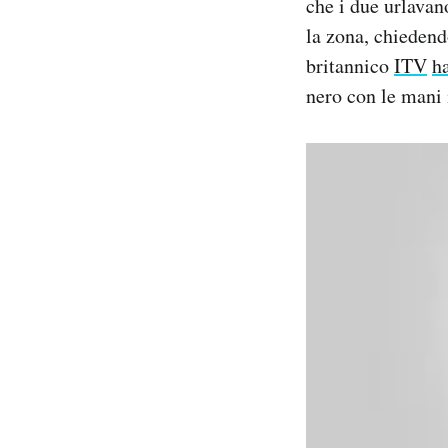
che i due urlavan
la zona, chiedendo
britannico
ITV
h
nero con le mani 