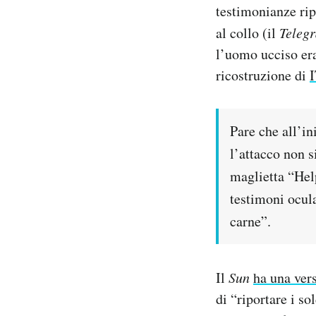
testimonianze rip
Notifiche mobile
Regala il Post
al collo (il
Teleg
Hai bisogno di aiuto?
l’uomo ucciso era
Esci
ricostruzione di
Pare che all’in
l’attacco non s
maglietta “Help
testimoni ocula
carne”.
Il
Sun
ha una ver
di “riportare i so