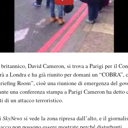
 britannico, David Cameron, si trova a Parigi per il Co
erà a Londra e ha già riunito per domani un “COBRA”, c
riefing Room”, cioè una riunione di emergenza del gov
ante una conferenza stampa a Parigi Cameron ha detto c
ti di un attacco terroristico.
di
SkyNews
si vede la zona ripresa dall’alto, e il giornali
acco non possono essere mostrate perché disturbanti.