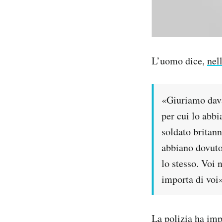
L’uomo dice,
nel
«Giuriamo dava
per cui lo abb
soldato britann
abbiano dovuto 
lo stesso. Voi 
importa di voi
La polizia ha imp