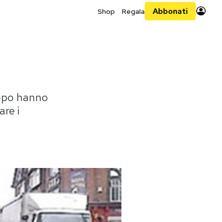
Abbonati
Shop
Regala
dopo hanno
are i