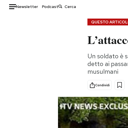
Newsletter
Podcast
Auto
QUESTO ARTICOLO
L’attac
HOME
Italia
Moda
Un soldato è s
Mondo
Libri
detto ai passan
Politica
Consumismi
musulmani
Tecnologia
Storie/Idee
Internet
Ok Boomer!
Condividi
Scienza
Media
Cultura
Europa
Economia
Altrecose
Sport
Mondiali calcio 2026