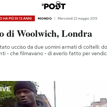
 HA PIÙ DI
13 ANNI
MONDO
Mercoledì 22 maggio 2013
co di Woolwich, Londra
tato ucciso da due uomini armati di coltelli: 
ti - che filmavano - di averlo fatto per vendic