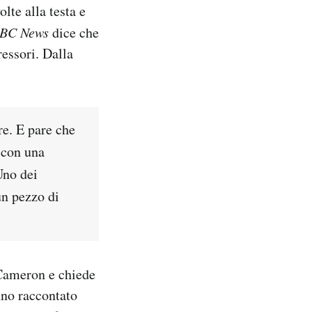
lte alla testa e
BC News
dice che
essori. Dalla
re. E pare che
 con una
Uno dei
un pezzo di
 Cameron e chiede
anno raccontato