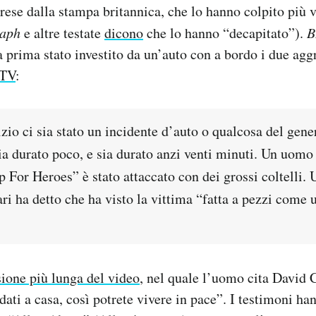
rese dalla stampa britannica, che lo hanno colpito più vo
raph
e altre testate
dicono
che lo hanno “decapitato”).
B
 prima stato investito da un’auto con a bordo i due aggr
ITV
:
izio ci sia stato un incidente d’auto o qualcosa del gene
ia durato poco, e sia durato anzi venti minuti. Un uomo
 For Heroes” è stato attaccato con dei grossi coltelli. 
ri ha detto che ha visto la vittima “fatta a pezzi come 
sione più lunga del video
, nel quale l’uomo cita David
ldati a casa, così potrete vivere in pace”. I testimoni h