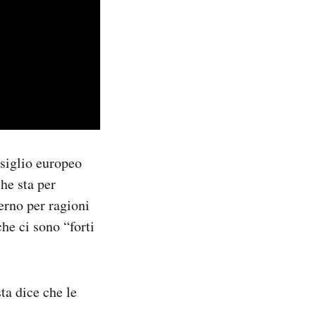
nsiglio europeo
he sta per
erno per ragioni
he ci sono “forti
sta dice che le