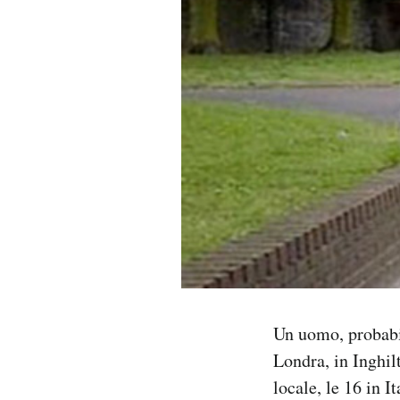
PODCAST
NEWSLETTER
I MIEI PREFERITI
SHOP
CALENDARIO
AREA PERSONALE
Un uomo, probabi
Londra, in Inghil
Area Personale
locale, le 16 in I
Newsletter