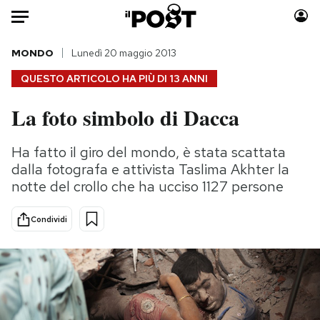
Auto
MONDO
Lunedì 20 maggio 2013
QUESTO ARTICOLO HA PIÙ DI
13 ANNI
HOME
La foto simbolo di Dacca
Italia
Moda
Mondo
Libri
Ha fatto il giro del mondo, è stata scattata
Politica
Consumismi
dalla fotografa e attivista Taslima Akhter la
Tecnologia
Storie/Idee
notte del crollo che ha ucciso 1127 persone
Internet
Ok Boomer!
Condividi
Scienza
Media
Cultura
Europa
Economia
Altrecose
Sport
Mondiali calcio 2026