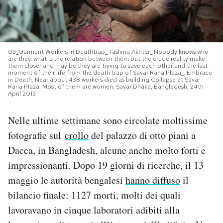
PODCAST
03_Garment Workers in Deathtrap_ Taslima Akhter_ Nobody knows who
NEWSLETTER
are they, what is the relation between them but the crude reality make
them closer and may be they are trying to save each other and the last
moment of their life from the death trap of Savar Rana Plaza_. Embrace
in Death. Near about 438 workers died as building Collapse at Savar
I MIEI PREFERITI
Rana Plaza. Most of them are women. Savar Dhaka, Bangladesh, 24th
April 2013
Nelle ultime settimane sono circolate moltissime
SHOP
fotografie sul
crollo
del palazzo di otto piani a
Dacca, in Bangladesh, alcune anche molto forti e
CALENDARIO
impressionanti. Dopo 19 giorni di ricerche, il 13
maggio le autorità bengalesi
hanno diffuso
il
AREA PERSONALE
bilancio finale: 1127 morti, molti dei quali
Area Personale
lavoravano in cinque laboratori adibiti alla
Newsletter