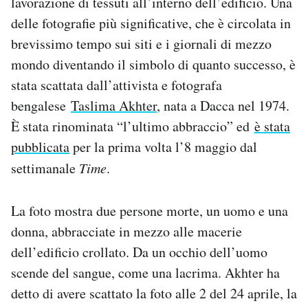
lavorazione di tessuti all’interno dell’edificio. Una
Notifiche mobile
delle fotografie più significative, che è circolata in
Regala il Post
brevissimo tempo sui siti e i giornali di mezzo
Hai bisogno di aiuto?
mondo diventando il simbolo di quanto successo, è
Esci
stata scattata dall’attivista e fotografa
bengalese
Taslima Akhter
, nata a Dacca nel 1974.
È stata rinominata “l’ultimo abbraccio” ed
è stata
pubblicata
per la prima volta l’8 maggio dal
settimanale
Time
.
La foto mostra due persone morte, un uomo e una
donna, abbracciate in mezzo alle macerie
dell’edificio crollato. Da un occhio dell’uomo
scende del sangue, come una lacrima. Akhter ha
detto di avere scattato la foto alle 2 del 24 aprile, la