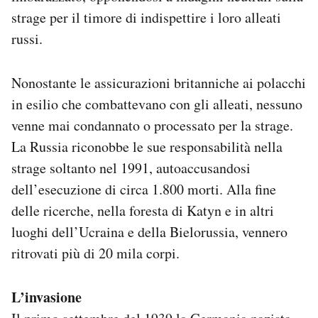
Notifiche mobile
strage per il timore di indispettire i loro alleati
Regala il Post
russi.
Hai bisogno di aiuto?
Esci
Nonostante le assicurazioni britanniche ai polacchi
in esilio che combattevano con gli alleati, nessuno
venne mai condannato o processato per la strage.
La Russia riconobbe le sue responsabilità nella
strage soltanto nel 1991, autoaccusandosi
dell’esecuzione di circa 1.800 morti. Alla fine
delle ricerche, nella foresta di Katyn e in altri
luoghi dell’Ucraina e della Bielorussia, vennero
ritrovati più di 20 mila corpi.
L’invasione