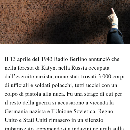
PODCAST
NEWSLETTER
I MIEI PREFERITI
Il 13 aprile del 1943 Radio Berlino annunciò che
nella foresta di Katyn, nella Russia occupata
SHOP
dall’esercito nazista, erano stati trovati 3.000 corpi
di ufficiali e soldati polacchi, tutti uccisi con un
CALENDARIO
colpo di pistola alla nuca. Fu una strage di cui per
il resto della guerra si accusarono a vicenda la
AREA PERSONALE
Germania nazista e l’Unione Sovietica. Regno
Unito e Stati Uniti rimasero in un silenzio
Area Personale
Newsletter
imbarazzato, opponendosi a indagini neutrali sulla