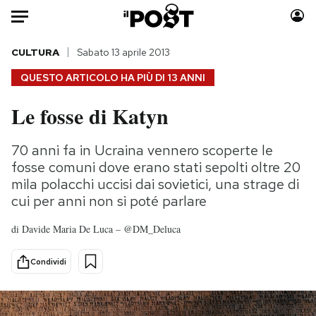
Auto
CULTURA
Sabato 13 aprile 2013
QUESTO ARTICOLO HA PIÙ DI
13 ANNI
HOME
Le fosse di Katyn
Italia
Moda
Mondo
Libri
70 anni fa in Ucraina vennero scoperte le
Politica
Consumismi
fosse comuni dove erano stati sepolti oltre 20
Tecnologia
Storie/Idee
mila polacchi uccisi dai sovietici, una strage di
cui per anni non si poté parlare
Internet
Ok Boomer!
Scienza
Media
di
Davide Maria De Luca – @DM_Deluca
Cultura
Europa
Economia
Altrecose
Condividi
Sport
Mondiali calcio 2026