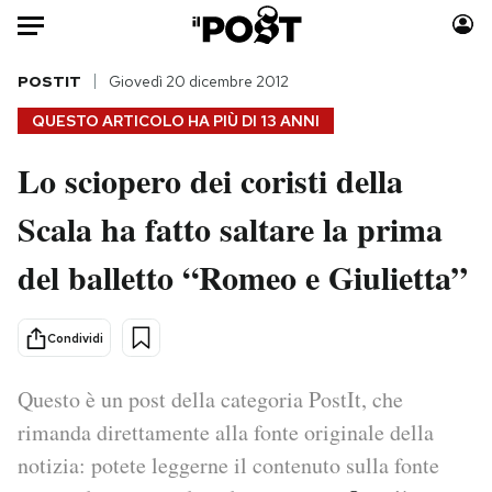
Auto
POSTIT
Giovedì 20 dicembre 2012
QUESTO ARTICOLO HA PIÙ DI
13 ANNI
HOME
Lo sciopero dei coristi della
Italia
Moda
Scala ha fatto saltare la prima
Mondo
Libri
Politica
Consumismi
del balletto “Romeo e Giulietta”
Tecnologia
Storie/Idee
Internet
Ok Boomer!
Condividi
Scienza
Media
Cultura
Europa
Questo è un post della categoria PostIt, che
Economia
Altrecose
rimanda direttamente alla fonte originale della
Sport
Mondiali calcio 2026
notizia: potete leggerne il contenuto sulla fonte