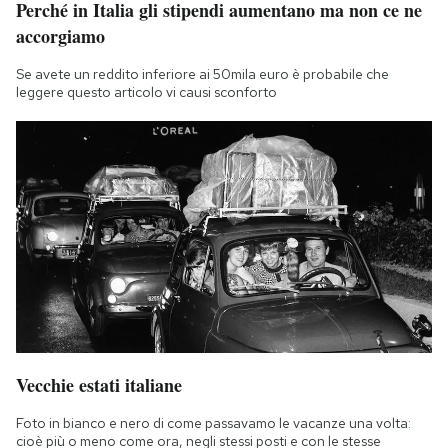
Perché in Italia gli stipendi aumentano ma non ce ne
Notifiche mobile
accorgiamo
Regala il Post
Hai bisogno di aiuto?
Se avete un reddito inferiore ai 50mila euro è probabile che
leggere questo articolo vi causi sconforto
Esci
Vecchie estati italiane
Foto in bianco e nero di come passavamo le vacanze una volta:
cioè più o meno come ora, negli stessi posti e con le stesse