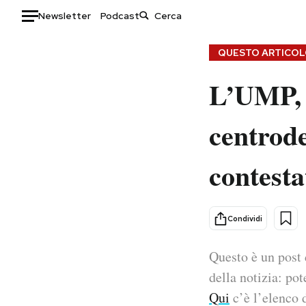
Newsletter
Podcast
Auto
QUESTO ARTICOLO
L’UMP, i
HOME
Italia
Moda
centrode
Mondo
Libri
Politica
Consumismi
contesta
Tecnologia
Storie/Idee
Internet
Ok Boomer!
Scienza
Media
Condividi
Cultura
Europa
Economia
Altrecose
Questo è un post 
Sport
Mondiali calcio 2026
della notizia: pot
Qui
c’è l’elenco d