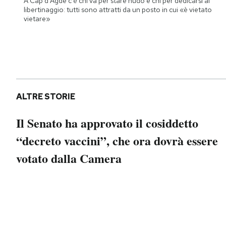
A Cap d'Agde c'è chi va per stare nudo e chi per dedicarsi al
Notifiche mobile
libertinaggio: tutti sono attratti da un posto in cui «è vietato
vietare»
Regala il Post
Hai bisogno di aiuto?
Esci
ALTRE STORIE
Il Senato ha approvato il cosiddetto
“decreto vaccini”, che ora dovrà essere
votato dalla Camera