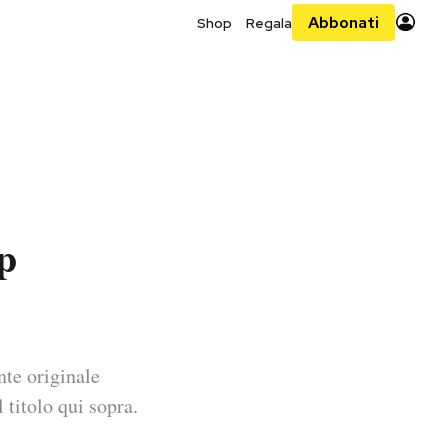
Abbonati
Shop
Regala
ip
nte originale
 titolo qui sopra.