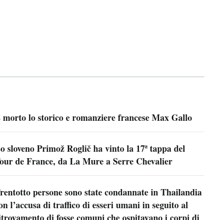
 morto lo storico e romanziere francese Max Gallo
o sloveno Primož Roglič ha vinto la 17ª tappa del
our de France, da La Mure a Serre Chevalier
rentotto persone sono state condannate in Thailandia
on l’accusa di traffico di esseri umani in seguito al
itrovamento di fosse comuni che ospitavano i corpi di