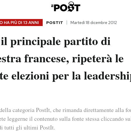
 HA PIÙ DI
13 ANNI
POSTIT
Martedì 18 dicembre 2012
l principale partito di
stra francese, ripeterà le
te elezioni per la leadersh
della categoria PostIt, che rimanda direttamente alla fo
ete leggerne il contenuto sulla fonte stessa cliccando sul
i tutti gli ultimi PostIt.