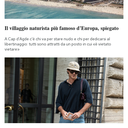
Notifiche mobile
Regala il Post
Hai bisogno di aiuto?
Esci
Il villaggio naturista più famoso d’Europa, spiegato
A Cap d'Agde c'è chi va per stare nudo e chi per dedicarsi al
libertinaggio: tutti sono attratti da un posto in cui «è vietato
vietare»