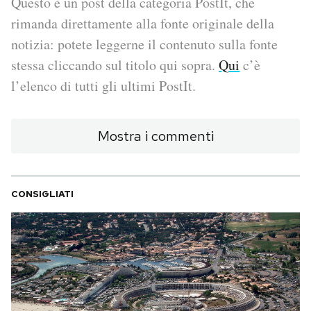
Questo è un post della categoria PostIt, che
rimanda direttamente alla fonte originale della
PODCAST
notizia: potete leggerne il contenuto sulla fonte
stessa cliccando sul titolo qui sopra.
Qui
c’è
NEWSLETTER
l’elenco di tutti gli ultimi PostIt.
I MIEI PREFERITI
Mostra i commenti
SHOP
CONSIGLIATI
CALENDARIO
AREA PERSONALE
Area Personale
Newsletter