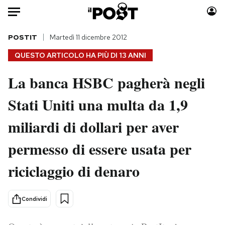
Auto
POSTIT
Martedì 11 dicembre 2012
QUESTO ARTICOLO HA PIÙ DI
13 ANNI
HOME
La banca HSBC pagherà negli
Italia
Moda
Stati Uniti una multa da 1,9
Mondo
Libri
Politica
Consumismi
miliardi di dollari per aver
Tecnologia
Storie/Idee
Internet
Ok Boomer!
permesso di essere usata per
Scienza
Media
riciclaggio di denaro
Cultura
Europa
Economia
Altrecose
Condividi
Sport
Mondiali calcio 2026