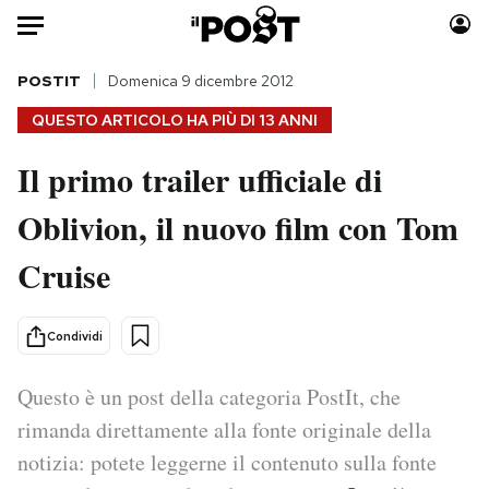
Auto
POSTIT
Domenica 9 dicembre 2012
QUESTO ARTICOLO HA PIÙ DI
13 ANNI
HOME
Il primo trailer ufficiale di
Italia
Moda
Oblivion, il nuovo film con Tom
Mondo
Libri
Politica
Consumismi
Cruise
Tecnologia
Storie/Idee
Internet
Ok Boomer!
Condividi
Scienza
Media
Cultura
Europa
Questo è un post della categoria PostIt, che
Economia
Altrecose
rimanda direttamente alla fonte originale della
Sport
Mondiali calcio 2026
notizia: potete leggerne il contenuto sulla fonte