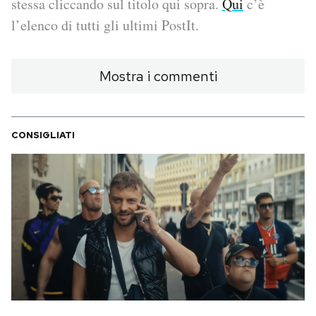
stessa cliccando sul titolo qui sopra.
Qui
c’è
l’elenco di tutti gli ultimi PostIt.
PODCAST
Mostra i commenti
NEWSLETTER
I MIEI PREFERITI
CONSIGLIATI
SHOP
CALENDARIO
AREA PERSONALE
Area Personale
Newsletter