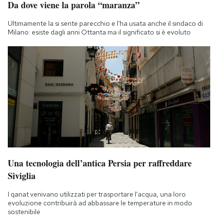
Da dove viene la parola “maranza”
Notifiche mobile
Regala il Post
Ultimamente la si sente parecchio e l'ha usata anche il sindaco di
Milano: esiste dagli anni Ottanta ma il significato si è evoluto
Hai bisogno di aiuto?
Esci
Una tecnologia dell’antica Persia per raffreddare
Siviglia
I qanat venivano utilizzati per trasportare l'acqua, una loro
evoluzione contribuirà ad abbassare le temperature in modo
sostenibile