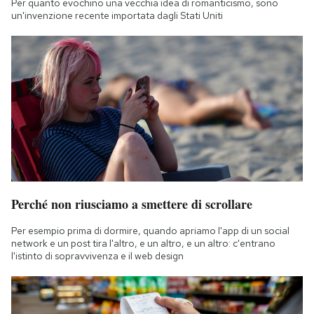
Per quanto evochino una vecchia idea di romanticismo, sono
Notifiche mobile
un'invenzione recente importata dagli Stati Uniti
Regala il Post
Hai bisogno di aiuto?
Esci
Perché non riusciamo a smettere di scrollare
Per esempio prima di dormire, quando apriamo l'app di un social
network e un post tira l'altro, e un altro, e un altro: c'entrano
l'istinto di sopravvivenza e il web design