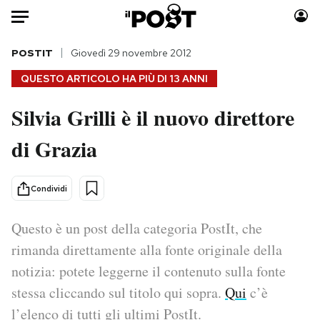
Auto
POSTIT
Giovedì 29 novembre 2012
QUESTO ARTICOLO HA PIÙ DI
13 ANNI
HOME
Silvia Grilli è il nuovo direttore
Italia
Moda
di Grazia
Mondo
Libri
Politica
Consumismi
Tecnologia
Storie/Idee
Condividi
Internet
Ok Boomer!
Scienza
Media
Questo è un post della categoria PostIt, che
Cultura
Europa
rimanda direttamente alla fonte originale della
Economia
Altrecose
notizia: potete leggerne il contenuto sulla fonte
Sport
Mondiali calcio 2026
stessa cliccando sul titolo qui sopra.
Qui
c’è
l’elenco di tutti gli ultimi PostIt.