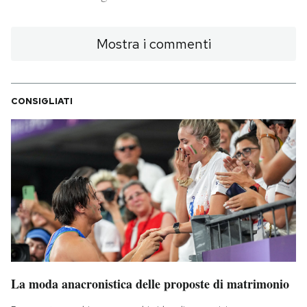
PODCAST
Mostra i commenti
NEWSLETTER
CONSIGLIATI
I MIEI PREFERITI
SHOP
CALENDARIO
AREA PERSONALE
La moda anacronistica delle proposte di matrimonio
Area Personale
Newsletter