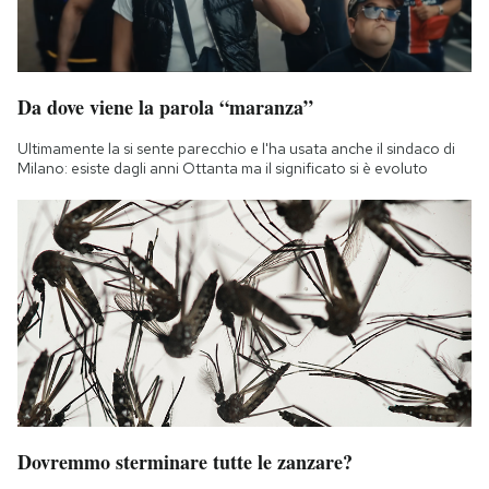
Notifiche mobile
Regala il Post
Hai bisogno di aiuto?
Esci
Da dove viene la parola “maranza”
Ultimamente la si sente parecchio e l'ha usata anche il sindaco di
Milano: esiste dagli anni Ottanta ma il significato si è evoluto
Dovremmo sterminare tutte le zanzare?