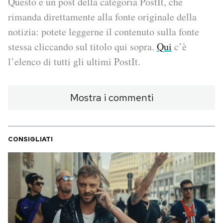
Questo è un post della categoria PostIt, che
rimanda direttamente alla fonte originale della
PODCAST
notizia: potete leggerne il contenuto sulla fonte
stessa cliccando sul titolo qui sopra.
Qui
c’è
NEWSLETTER
l’elenco di tutti gli ultimi PostIt.
I MIEI PREFERITI
Mostra i commenti
SHOP
CONSIGLIATI
CALENDARIO
AREA PERSONALE
Area Personale
Newsletter