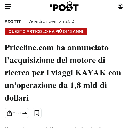
Auto
POSTIT
Venerdì 9 novembre 2012
QUESTO ARTICOLO HA PIÙ DI
13 ANNI
HOME
Priceline.com ha annunciato
Italia
Moda
l’acquisizione del motore di
Mondo
Libri
Politica
Consumismi
ricerca per i viaggi KAYAK con
Tecnologia
Storie/Idee
Internet
Ok Boomer!
un’operazione da 1,8 mld di
Scienza
Media
dollari
Cultura
Europa
Economia
Altrecose
Condividi
Sport
Mondiali calcio 2026