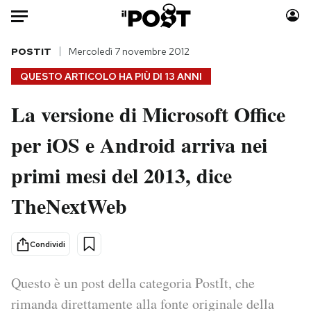
Auto
POSTIT
Mercoledì 7 novembre 2012
QUESTO ARTICOLO HA PIÙ DI
13 ANNI
HOME
La versione di Microsoft Office
Italia
Moda
per iOS e Android arriva nei
Mondo
Libri
Politica
Consumismi
primi mesi del 2013, dice
Tecnologia
Storie/Idee
Internet
Ok Boomer!
TheNextWeb
Scienza
Media
Cultura
Europa
Condividi
Economia
Altrecose
Sport
Mondiali calcio 2026
Questo è un post della categoria PostIt, che
rimanda direttamente alla fonte originale della