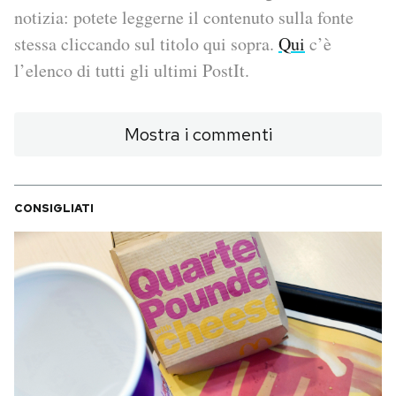
notizia: potete leggerne il contenuto sulla fonte
PODCAST
stessa cliccando sul titolo qui sopra.
Qui
c’è
l’elenco di tutti gli ultimi PostIt.
NEWSLETTER
Mostra i commenti
I MIEI PREFERITI
CONSIGLIATI
SHOP
CALENDARIO
AREA PERSONALE
Area Personale
Newsletter