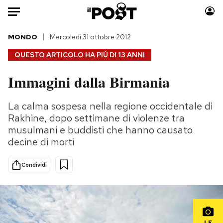
Auto
MONDO
Mercoledì 31 ottobre 2012
QUESTO ARTICOLO HA PIÙ DI
13 ANNI
HOME
Immagini dalla Birmania
Italia
Moda
Mondo
Libri
La calma sospesa nella regione occidentale di
Politica
Consumismi
Rakhine, dopo settimane di violenze tra
Tecnologia
Storie/Idee
musulmani e buddisti che hanno causato
decine di morti
Internet
Ok Boomer!
Scienza
Media
Condividi
Cultura
Europa
Economia
Altrecose
Sport
Mondiali calcio 2026
LE