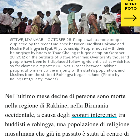
ALTRE
FOTO
PODCAST
NEWSLETTER
SITTWE, MYANMAR – OCTOBER 28: People wait as more people
displaced by the recent violence between Buddhist Rakhine and
Muslim Rohingya in Kyuk Phyu township. People moved with their
belongings by boats to Thae Chaung refugee camp on October
I MIEI PREFERITI
28, 2012 on the outskirts of Sittwe, Myanmar. Over twenty thousand
people have been left displaced following violent clashes which has
so far claimed a reported 80 lives. Clashes between Rakhine
people, who make up the majority of the state’s population, and
SHOP
Muslims from the state of Rohingya began in June. (Photo by
Kaung Htet/Getty Images)
Nell’ultimo mese decine di persone sono morte
CALENDARIO
nella regione di Rakhine, nella Birmania
occidentale, a causa degli
scontri interetnici
tra
AREA PERSONALE
buddisti e rohingya, una popolazione di religione
Area Personale
musulmana che già in passato è stata al centro di
Newsletter