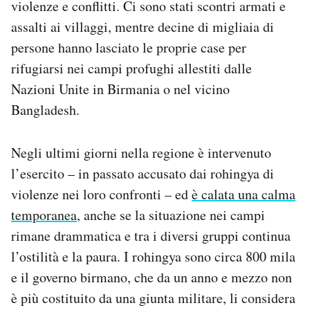
violenze e conflitti. Ci sono stati scontri armati e
Notifiche mobile
assalti ai villaggi, mentre decine di migliaia di
Regala il Post
persone hanno lasciato le proprie case per
Hai bisogno di aiuto?
Esci
rifugiarsi nei campi profughi allestiti dalle
Nazioni Unite in Birmania o nel vicino
Bangladesh.
Negli ultimi giorni nella regione è intervenuto
l’esercito – in passato accusato dai rohingya di
violenze nei loro confronti – ed
è calata una calma
temporanea
, anche se la situazione nei campi
rimane drammatica e tra i diversi gruppi continua
l’ostilità e la paura. I rohingya sono circa 800 mila
e il governo birmano, che da un anno e mezzo non
è più costituito da una giunta militare, li considera