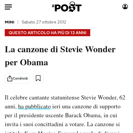
Auto
MINI
Sabato 27 ottobre 2012
QUESTO ARTICOLO HA PIÙ DI
13 ANNI
HOME
La canzone di Stevie Wonder
Italia
Moda
per Obama
Mondo
Libri
Politica
Consumismi
Tecnologia
Storie/Idee
Condividi
Internet
Ok Boomer!
Scienza
Media
Il celebre cantante statunitense Stevie Wonder, 62
Cultura
Europa
anni,
ha pubblicato
ieri una canzone di supporto
Economia
Altrecose
per il presidente uscente Barack Obama, in cui
Sport
Mondiali calcio 2026
invita i suoi concittadini a votare. La canzone si