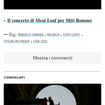
Notifiche mobile
Regala il Post
Hai bisogno di aiuto?
–
Il concerto di Meat Loaf per Mitt Romney
Esci
Tag:
-
-
-
BARACK OBAMA
MUSICA
STATI UNITI
-
STEVIE WONDER
USA 2012
Mostra i commenti
CONSIGLIATI