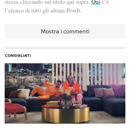
stessa cliccando sul titolo qui sopra.
Qui
c’è
l’elenco di tutti gli ultimi PostIt.
PODCAST
Mostra i commenti
NEWSLETTER
I MIEI PREFERITI
CONSIGLIATI
SHOP
CALENDARIO
AREA PERSONALE
Area Personale
Newsletter