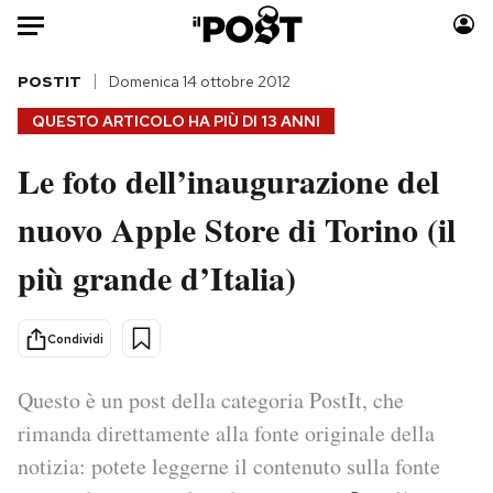
Auto
POSTIT
Domenica 14 ottobre 2012
QUESTO ARTICOLO HA PIÙ DI
13 ANNI
HOME
Le foto dell’inaugurazione del
Italia
Moda
nuovo Apple Store di Torino (il
Mondo
Libri
Politica
Consumismi
più grande d’Italia)
Tecnologia
Storie/Idee
Internet
Ok Boomer!
Condividi
Scienza
Media
Cultura
Europa
Questo è un post della categoria PostIt, che
Economia
Altrecose
rimanda direttamente alla fonte originale della
Sport
Mondiali calcio 2026
notizia: potete leggerne il contenuto sulla fonte