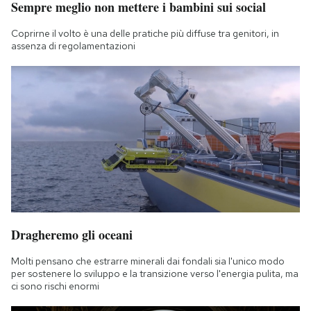
Sempre meglio non mettere i bambini sui social
Notifiche mobile
Regala il Post
Coprirne il volto è una delle pratiche più diffuse tra genitori, in
assenza di regolamentazioni
Hai bisogno di aiuto?
Esci
Dragheremo gli oceani
Molti pensano che estrarre minerali dai fondali sia l'unico modo
per sostenere lo sviluppo e la transizione verso l'energia pulita, ma
ci sono rischi enormi