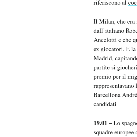
riferiscono al
coe
Notifiche mobile
Regala il Post
Il Milan, che era 
Hai bisogno di aiuto?
Esci
dall’italiano Rob
Ancelotti e che q
ex giocatori. E la
Madrid, capitando
partite si giocher
premio per il mig
rappresentavano l
Barcellona Andrés
candidati
19.01 –
Lo spagno
squadre europee d