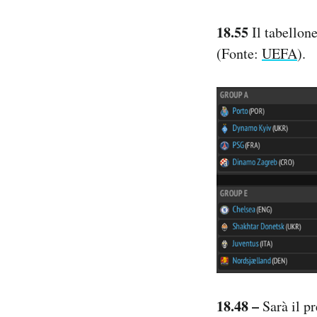
18.55
Il tabello
(Fonte:
UEFA
).
18.48 –
Sarà il p