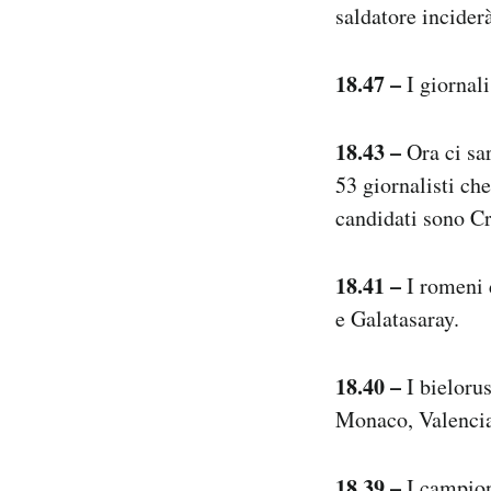
saldatore incider
18.47 –
I giornal
18.43 –
Ora ci sa
53 giornalisti ch
candidati sono Cr
18.41 –
I romeni 
e Galatasaray.
18.40 –
I bieloru
Monaco, Valencia
18.39 –
I campio