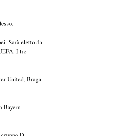
desso.
ei. Sarà eletto da
UEFA. I tre
ter United, Braga
 a Bayern
 gruppo D,