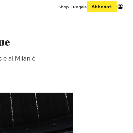
Abbonati
Shop
Regala
ue
 e al Milan è