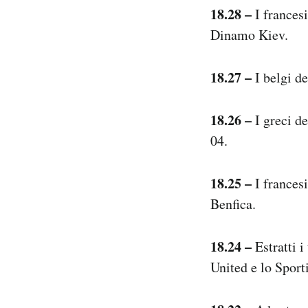
18.28 –
I frances
Dinamo Kiev.
18.27 –
I belgi d
18.26 –
I greci d
04.
18.25 –
I frances
Benfica.
18.24 –
Estratti 
United e lo Sport