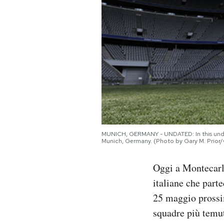
PODCAST
NEWSLETTER
I MIEI PREFERITI
SHOP
MUNICH, GERMANY - UNDATED: In this undat
Munich, Germany. (Photo by Gary M. Prior
CALENDARIO
Oggi a Montecarlo
italiane che parte
AREA PERSONALE
25 maggio prossi
Area Personale
squadre più temute
Newsletter