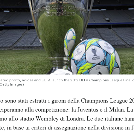
ed photo, adidas and UEFA launch the 2012 UEFA Champions League Final offic
/Getty Images)
 sono stati estratti i gironi della Champions League 
ciperanno alla competizione: la Juventus e il Milan. La f
mo allo stadio Wembley di Londra. Le due italiane hann
, in base ai criteri di assegnazione nella divisione in f