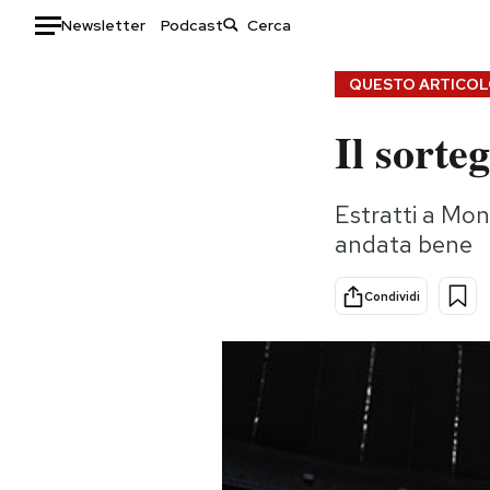
Newsletter
Podcast
Auto
QUESTO ARTICOLO
Il sort
HOME
Italia
Moda
Estratti a Mont
Mondo
Libri
andata bene
Politica
Consumismi
Tecnologia
Storie/Idee
Condividi
Internet
Ok Boomer!
Scienza
Media
Cultura
Europa
Economia
Altrecose
Sport
Mondiali calcio 2026