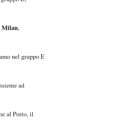
Milan
l
,
anno nel gruppo E
insieme ad
e al Porto, il