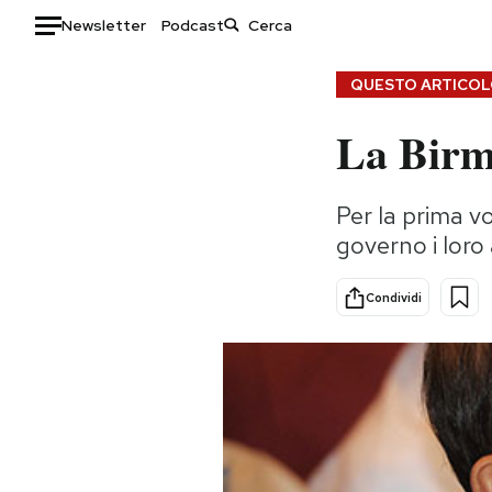
Newsletter
Podcast
Auto
QUESTO ARTICOLO
La Birma
HOME
Italia
Moda
Per la prima vo
Mondo
Libri
governo i loro 
Politica
Consumismi
Tecnologia
Storie/Idee
Condividi
Internet
Ok Boomer!
Scienza
Media
Cultura
Europa
Economia
Altrecose
Sport
Mondiali calcio 2026