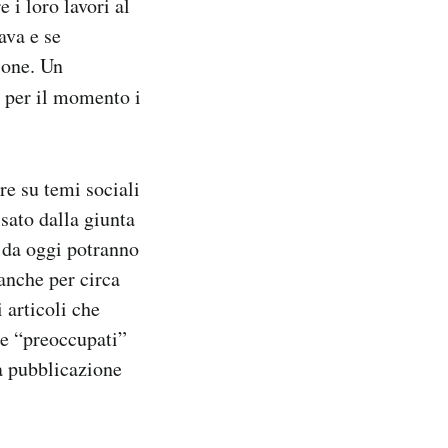
 i loro lavori al
ava e se
ione. Un
 per il momento i
re su temi sociali
ssato dalla giunta
e da oggi potranno
anche per circa
 articoli che
e “preoccupati”
la pubblicazione