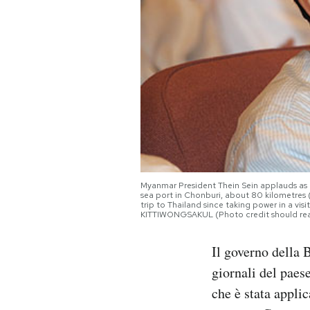
PODCAST
NEWSLETTER
I MIEI PREFERITI
SHOP
Myanmar President Thein Sein applauds as 
sea port in Chonburi, about 80 kilometres (
trip to Thailand since taking power in a v
CALENDARIO
KITTIWONGSAKUL (Photo credit should 
Il governo della 
AREA PERSONALE
giornali del paes
Area Personale
che è stata appli
Newsletter