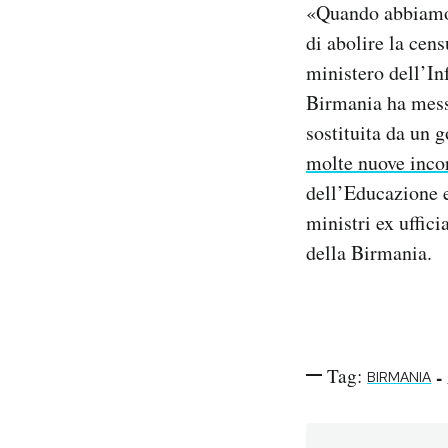
«Quando abbiamo 
di abolire la cen
ministero dell’In
Birmania ha messo
sostituita da un 
molte nuove inco
dell’Educazione e 
ministri ex uffic
della Birmania.
Tag:
-
BIRMANIA