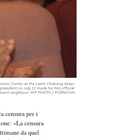
Economic Center at the Laem Chabang deep-
esident on July 22 made his first official
e affluent neighbour. AFP PHOTO / PORNCHAI
la censura per i
ione: «La censura
ettimane da quel