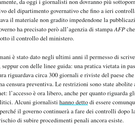
mente, da oggi i giornalisti non dovranno più sottoporre
ivo del dipartimento governativo che fino a ieri controll
rava il materiale non gradito impedendone la pubblicaz
overno ha precisato però all’agenzia di stampa
AFP
che
otto il controllo del ministero.
mani è stato dato negli ultimi anni il permesso di scrive
i, seppur con delle linee guida: una pratica vietata in pa
ura riguardava circa 300 giornali e riviste del paese ch
a censura preventiva. Le restrizioni sono state abolite 
net: l’accesso è ora libero, anche per quanto riguarda gli
litici. Alcuni giornalisti
hanno detto
di essere comunqu
o perché il governo continuerà a fare dei controlli dopo 
 rischio di subire procedimenti penali ancora esiste.