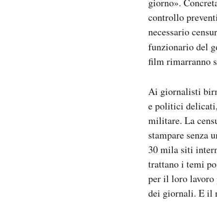
giorno». Concreta
Notifiche mobile
controllo prevent
Regala il Post
necessario censu
Hai bisogno di aiuto?
funzionario del g
Esci
film rimarranno s
Ai giornalisti bir
e politici delicat
militare. La cens
stampare senza un
30 mila siti inter
trattano i temi po
per il loro lavor
dei giornali. E il