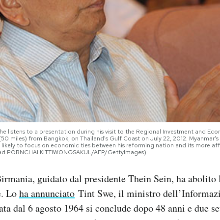
he listens to a presentation during his visit to the Regional Investment and 
50 miles) from Bangkok, on Thailand's Gulf Coast on July 22, 2012. Myanmar's pr
isit likely to focus on economic ties between his reforming nation and its mor
read PORNCHAI KITTIWONGSAKUL/AFP/GettyImages)
Birmania, guidato dal presidente Thein Sein, ha abolito 
e. Lo
ha annunciato
Tint Swe, il ministro dell’Informaz
cata dal 6 agosto 1964 si conclude dopo 48 anni e due s