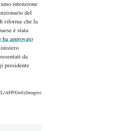
vamo intenzione
unzionario del
i riforme che la
paese è stata
e ha approvato
ministero
presentati da
gi presidente
/AFP/GettyImages)