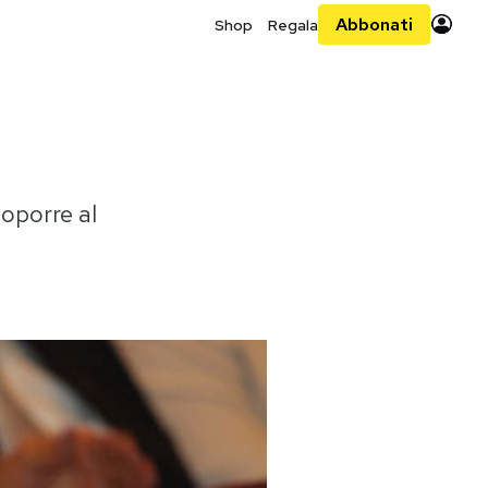
Abbonati
Shop
Regala
toporre al