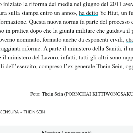
iniziato la riforma dei media nel giugno del 2011 ave
sura sulla stampa entro un anno»,
ha detto
Ye Htut, un f
formazione. Questa nuova norma fa parte del processo d
 in pratica dopo che la giunta militare che guidava il 
governo nominato, formato anche da esponenti civili,
ch
raggianti riforme
. A parte il ministero della Sanità, il 
il ministero del Lavoro, infatti, tutti gli altri sono rap
iali dell’esercito, compreso l’ex generale Thein Sein, og
Foto: Thein Sein (PORNCHAI KITTIWONGSAKUL
-
CENSURA
THEIN SEIN
Mostra i commenti