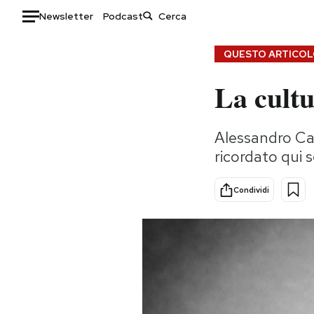
Newsletter
Podcast
Auto
QUESTO ARTICOLO
La cult
HOME
Italia
Moda
Alessandro Car
Mondo
Libri
ricordato qui s
Politica
Consumismi
Tecnologia
Storie/Idee
Condividi
Internet
Ok Boomer!
Scienza
Media
Cultura
Europa
Economia
Altrecose
Sport
Mondiali calcio 2026