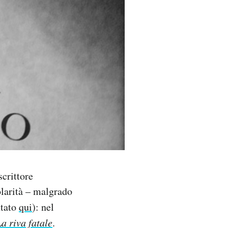
crittore
olarità – malgrado
tato
qui
): nel
a riva fatale
.