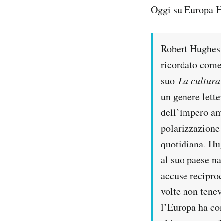
Oggi su Europa 
Notifiche mobile
Regala il Post
Hai bisogno di aiuto?
Esci
Robert Hughes, 
ricordato come 
suo
La cultura
un genere lette
dell’impero am
polarizzazione 
quotidiana. Hug
al suo paese na
accuse recipro
volte non tenev
l’Europa ha co