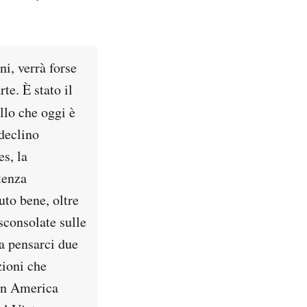
i, verrà forse
te. È stato il
llo che oggi è
 declino
s, la
tenza
uto bene, oltre
 sconsolate sulle
a pensarci due
zioni che
 in America