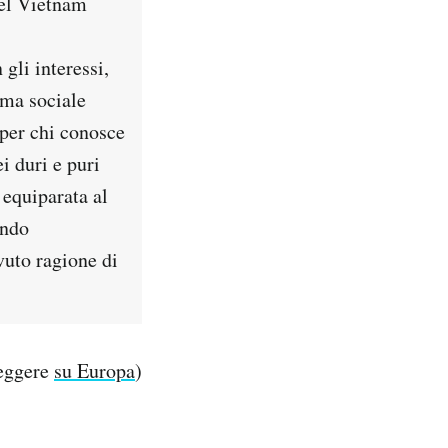
del Vietnam
gli interessi,
rma sociale
 per chi conosce
i duri e puri
 equiparata al
ondo
vuto ragione di
leggere
su Europa
)