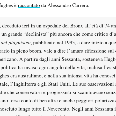
Hughes è
raccontato
da Alessandro Carrera.
deceduto ieri in un ospedale del Bronx all’età di 74 ann
un grande “declinista” più ancora che come critico d’ar
 del piagnisteo
, pubblicato nel 1993, a dare inizio a que
rario in pieno boom, vale a dire l’amara riflessione sul
ericano. A partire dagli anni Sessanta, sosteneva Hughe
politica ha invaso ogni angolo della vita, inclusa l’esis
hes era australiano, e nella sua intensa vita ha conosci
tale, l’Inghilterra e gli Stati Uniti. Le sue osservazioni
che che conservatori e progressisti si scambiavano senz
ano forse conto di ben altre e anche peggiori polarizza
nosciuto lungo tutto il Novecento. Negli anni Sessanta