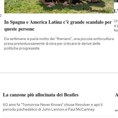
L
2
Un
In Spagna e America Latina c’è grande scandalo per
si
queste persone
fe
Da settimane si parla molto dei "therians", una piccola sottocultura
presa pretestuosamente di mira per criticare le derive delle
politiche progressiste
La canzone più allucinata dei Beatles
A
60 anni fa "Tomorrow Never Knows" chiuse Revolver e aprì il
periodo psichedelico di John Lennon e Paul McCartney
“