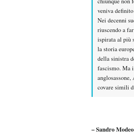
chiunque non fo
veniva definito
Nei decenni suc
riuscendo a far
ispirata al più
la storia europ
della sinistra 
fascismo. Ma in
anglosassone, A
covare simili d
– Sandro Mode