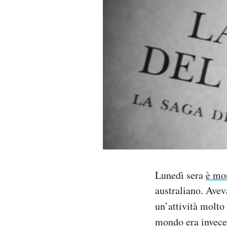
PODCAST
NEWSLETTER
I MIEI PREFERITI
SHOP
CALENDARIO
Lunedì sera
è mo
AREA PERSONALE
australiano. Avev
un’attività molto
Area Personale
mondo era invece 
Newsletter